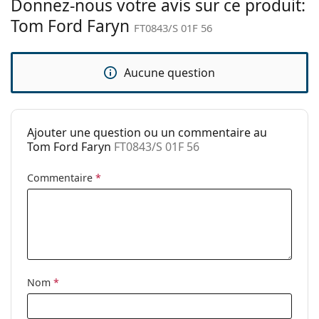
chiffon.
Donnez-nous votre avis sur ce produit:
Tissu de
Oui
Tom Ford Faryn
nettoyage:
Explorez la gamme complète de
lunettes de soleil
pour
FT0843/S 01F 56
découvrir d'autres modèles de marques populaires.
Autres
Sexe:
Pour femmes
Aucune question
Catégorie:
Lunettes de soleil
Marque:
Tom Ford
Ajouter une question ou un commentaire au
Utilisation:
Mode
Tom Ford Faryn
FT0843/S 01F 56
Code:
FT0843/S 01F 56
Commentaire
*
Nom
*