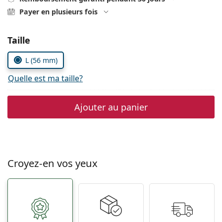
Persol
Payer en plusieurs fois
Prada
Choisissez les paramètres
Taille
Toutes les marques
L (56 mm)
Quelle est ma taille?
Ajouter au panier
Croyez-en vos yeux