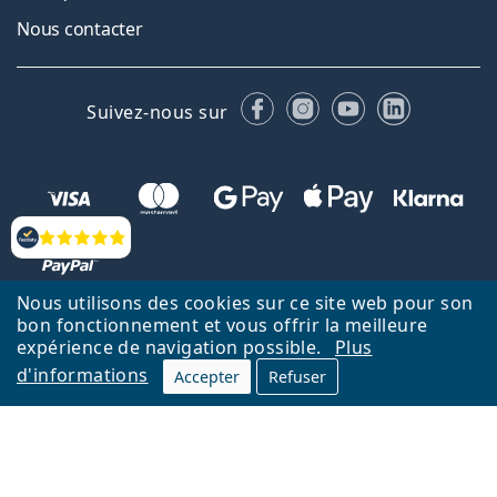
Nous contacter
Facebook
Instagram
YouTube
LinkedIn
Suivez-nous sur
Évaluation
Nous utilisons des cookies sur ce site web pour son
bon fonctionnement et vous offrir la meilleure
Retour à la page d'accueil
Haut
expérience de navigation possible.
Plus
d'informations
Lentiamo.fr est géré et exploité par Lentiamo s.r.o., République
Accepter
Refuser
tchèque
Un service en ligne pour vous depuis 18 ans.