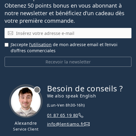
Obtenez 50 points bonus en vous abonnant à
notre newsletter et bénéficiez d'un cadeau dès
votre première commande.
E-mail
J’accepte
l’utilisation
de mon adresse email et l’envoi
d’offres commerciales
Recevoir la newsletter
Besoin de conseils ?
hors ligne
We also speak English
(Lun-Ven 8h30-16h)
01 87 65 19 80
Alexandre
info@lentiamo.fr
Service Client