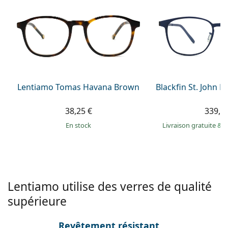
Persol
Prada
Toutes les marques
Lentiamo Tomas Havana Brown
Blackfin St. John B
38,25 €
339,9
en stock
Livraison gratuite
&
M
Lentiamo utilise des verres de qualité
supérieure
Revêtement résistant