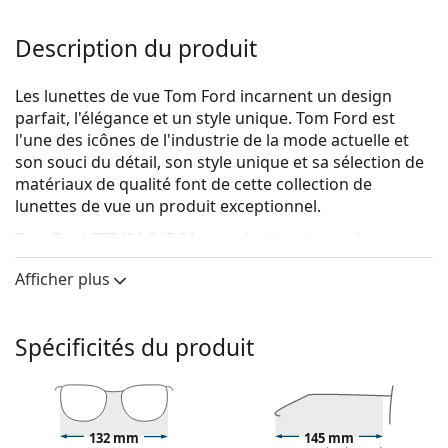
Description du produit
Les lunettes de vue Tom Ford incarnent un design
parfait, l'élégance et un style unique. Tom Ford est
l'une des icônes de l'industrie de la mode actuelle et
son souci du détail, son style unique et sa sélection de
matériaux de qualité font de cette collection de
lunettes de vue un produit exceptionnel.
Tom Ford FT5401 045 51
sont des lunettes unisexes.
Voyez de quoi vous avez l'air avec ces lunettes grâce à
Afficher plus
la fonction d'essai virtuel de Lentiamo.
Monture de lunettes de vue
Spécificités du produit
La couleur brune de la monture s'accorde
parfaitement avec un teint chaud et des cheveux
châtain clair, noirs ou blonds foncés.
Les montures carrées sont un choix idéal pour les
132 mm
145 mm