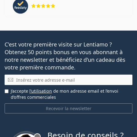
évaluation 5 sur 5
C'est votre première visite sur Lentiamo ?
Obtenez 50 points bonus en vous abonnant à
notre newsletter et bénéficiez d'un cadeau dès
votre première commande.
E-mail
J’accepte
l’utilisation
de mon adresse email et l’envoi
d’offres commerciales
Recevoir la newsletter
Besoin de conseils ?
hors ligne