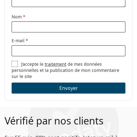
nettoyage:
Autres
Nom
*
Sexe:
Pour hommes
Catégorie:
Lunettes de vue
E-mail
*
Marque:
Tommy Hilfiger
Code:
TH 1730 807 20 51
J’accepte le
traitement
de mes données
personnelles et la publication de mon commentaire
sur le site
Envoyer
Vérifié par nos clients