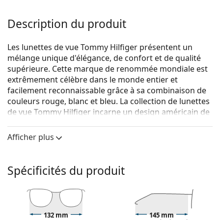
Description du produit
Les lunettes de vue Tommy Hilfiger présentent un
mélange unique d'élégance, de confort et de qualité
supérieure. Cette marque de renommée mondiale est
extrêmement célèbre dans le monde entier et
facilement reconnaissable grâce à sa combinaison de
couleurs rouge, blanc et bleu. La collection de lunettes
de vue Tommy Hilfiger incarne un design américain de
première classe, tandis que son caractère intemporel
la rend idéale pour toutes les occasions.
Afficher plus
Tommy Hilfiger TH 1730 807 20 51
sont des lunettes
pour hommes.
Spécificités du produit
Voyez de quoi vous avez l'air avec ces lunettes grâce à
la fonction d'essai virtuel de Lentiamo.
Monture de lunettes de vue
132 mm
145 mm