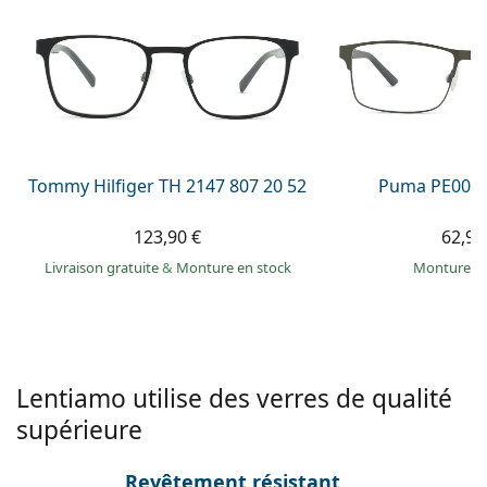
Persol
Prada
Toutes les marques
Tommy Hilfiger TH 2147 807 20 52
Puma PE0027
123,90 €
62,99
Livraison gratuite
&
Monture en stock
Monture e
Lentiamo utilise des verres de qualité
supérieure
Revêtement résistant