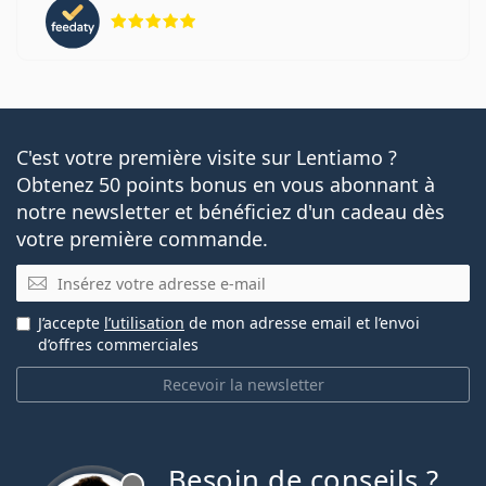
évaluation 5 sur 5
C'est votre première visite sur Lentiamo ?
Obtenez 50 points bonus en vous abonnant à
notre newsletter et bénéficiez d'un cadeau dès
votre première commande.
E-mail
J’accepte
l’utilisation
de mon adresse email et l’envoi
d’offres commerciales
Recevoir la newsletter
Besoin de conseils ?
hors ligne