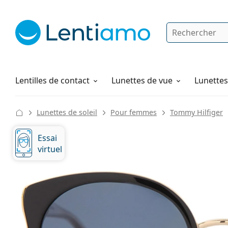
Rechercher
Je suis déjà client chez Lentiamo
Navigation sur le site
Produits d'entretien
Comment commander
Lentilles de contact
Lunettes de vue
Lunettes 
Lunettes de soleil
Pour femmes
Tommy Hilfiger
Essai
virtuel