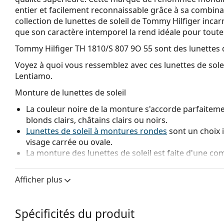
entier et facilement reconnaissable grâce à sa combina
collection de lunettes de soleil de Tommy Hilfiger inca
que son caractère intemporel la rend idéale pour toute
Tommy Hilfiger TH 1810/S 807 9O 55
sont des lunettes 
Voyez à quoi vous ressemblez avec ces lunettes de solei
Lentiamo.
Monture de lunettes de soleil
La couleur noire de la monture s'accorde parfaitemen
blonds clairs, châtains clairs ou noirs.
Lunettes de soleil à montures rondes
sont un choix 
visage carrée ou ovale.
La monture des lunettes de soleil est faite d'une com
grande durabilité, une stabilité et un style extraordin
Les plaquettes de nez réglables permettent de modif
Afficher plus
lunettes de soleil. Les plaquettes de nez s'adaptent à
confort de port. L'ajustement des plaquettes de nez 
expérimenté afin d'éviter tout dommage ou cassure 
Spécificités du produit