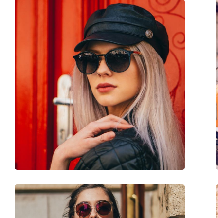
Étui:
Oui
Tissu de nettoyage:
Oui
Autres
Sexe:
Pour femmes
Catégorie:
Lunettes de soleil
Marque:
Tommy Hilfiger
Utilisation:
Mode
Code:
TH1810/S 807 9O 55