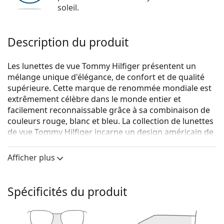
soleil.
Description du produit
Les lunettes de vue Tommy Hilfiger présentent un
mélange unique d'élégance, de confort et de qualité
supérieure. Cette marque de renommée mondiale est
extrêmement célèbre dans le monde entier et
facilement reconnaissable grâce à sa combinaison de
couleurs rouge, blanc et bleu. La collection de lunettes
de vue Tommy Hilfiger incarne un design américain de
première classe, tandis que son caractère intemporel
la rend idéale pour toutes les occasions.
Afficher plus
Tommy Hilfiger TH 2049 003 18 53
sont des lunettes
pour hommes.
Spécificités du produit
Voyez de quoi vous avez l'air avec ces lunettes grâce à
la fonction d'essai virtuel de Lentiamo.