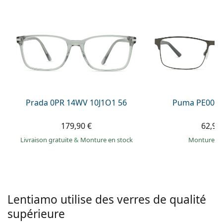
Gucci
Toutes les solutions
hors ligne
Toutes les marques
Persol
Prada
Toutes les marques
Prada 0PR 14WV 10J1O1 56
Puma PE0027
179,90 €
62,99
Livraison gratuite
&
Monture en stock
Monture e
Lentiamo utilise des verres de qualité
supérieure