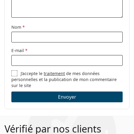
Accessoires
Étui:
Oui
Tissu de
Oui
Nom
*
nettoyage:
Autres
Sexe:
Pour hommes
E-mail
*
Catégorie:
Lunettes de vue
Marque:
Tommy Hilfiger
J’accepte le
traitement
de mes données
Code:
TH 2049 003 18 53
personnelles et la publication de mon commentaire
sur le site
Envoyer
Vérifié par nos clients