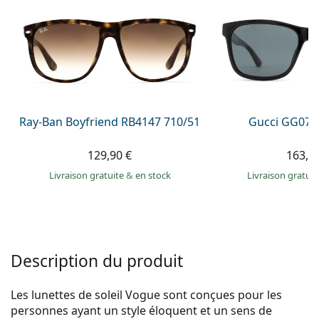
Persol
Prada
Toutes les marques
Ray-Ban Boyfriend RB4147 710/51
Gucci GG074
129,90 €
163,9
Livraison gratuite
&
en stock
Livraison gratui
Description du produit
Les lunettes de soleil Vogue sont conçues pour les
personnes ayant un style éloquent et un sens de