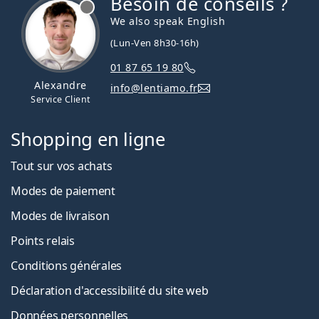
Besoin de conseils ?
hors ligne
We also speak English
(Lun-Ven 8h30-16h)
01 87 65 19 80
Alexandre
info@lentiamo.fr
Service Client
Shopping en ligne
Tout sur vos achats
Modes de paiement
Modes de livraison
Points relais
Conditions générales
Déclaration d'accessibilité du site web
Données personnelles