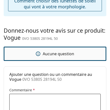
Comment choisir des lunettes de soleil
Charnière à
Non
qui vont à votre morphologie.
ressort:
Accessoires
Étui:
Oui
Donnez-nous votre avis sur ce produit:
Tissu de
Oui
Vogue
nettoyage:
0VO 5380S 28194L 50
Autres
Sexe:
Pour hommes
Aucune question
Catégorie:
Lunettes de soleil
Marque:
Vogue
Ajouter une question ou un commentaire au
Utilisation:
Mode
Vogue
0VO 5380S 28194L 50
Code:
0VO 5380S 28194L 50
Commentaire
*