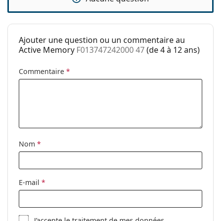
Poids:
85 g
Plaquettes de
Non
nez ajustables:
Ajouter une question ou un commentaire au
Charnière à
Non
Active Memory
F013747242000 47
(de 4 à 12 ans)
ressort:
Commentaire
*
Clip-on:
Non
Accessoires
Étui:
Oui
Tissu de
Oui
nettoyage:
Nom
*
Autres
Sexe:
Pour enfants
Catégorie:
Lunettes de vue
E-mail
*
Marque:
Centrostyle S.p.A
Code:
F013747242000 47
J’accepte le
traitement
de mes données