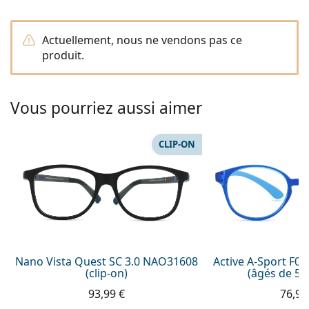
Persol
Prada
Actuellement, nous ne vendons pas ce
produit.
Toutes les marques
Vous pourriez aussi aimer
CLIP-ON
Nano Vista Quest SC 3.0 NAO31608
Active A-Sport F0
(clip-on)
(âgés de 5 à
93,99 €
76,99