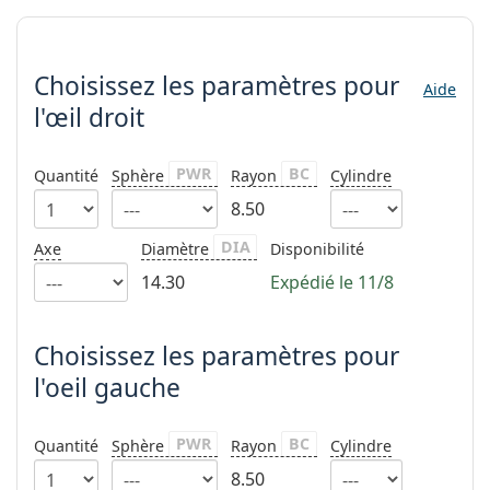
Persol
Choisissez les paramètres
Prada
Choisissez les paramètres
pour
Aide
Toutes les marques
l'œil droit
PWR
BC
Quantité
Sphère
Rayon
Cylindre
8.50
DIA
Axe
Diamètre
Disponibilité
14.30
Expédié le 11/8
Choisissez les paramètres pour
l'oeil gauche
PWR
BC
Quantité
Sphère
Rayon
Cylindre
8.50