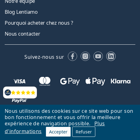
Notre équipe
Blog Lentiamo
Pourquoi acheter chez nous ?
Nous contacter
Facebook
Instagram
YouTube
LinkedIn
Suivez-nous sur
Évaluation
Nous utilisons des cookies sur ce site web pour son
bon fonctionnement et vous offrir la meilleure
Retour à la page d'accueil
Haut
expérience de navigation possible.
Plus
d'informations
Lentiamo.fr est géré et exploité par Lentiamo s.r.o., République
Accepter
Refuser
tchèque
Un service en ligne pour vous depuis 18 ans.