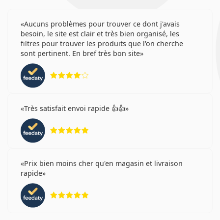
Les lentilles Acuvue Oasys Max 1-Day for Astigmatism
sont conçues pour corriger l'astigmatisme associé à la
Aucuns problèmes pour trouver ce dont j'avais
(
myopie
) ou à l'(
hypermétropie
). Grâce à leurs
besoin, le site est clair et très bien organisé, les
nombreux avantages, ces lentilles conviennent
filtres pour trouver les produits que l'on cherche
généralement :
sont pertinent. En bref très bon site
Aux personnes ayant un mode de vie actif.
évaluation 4 sur 5
Aux personnes qui préfèrent la commodité des
lentilles journalières
.
Aux personnes qui préfèrent un port journalier.
Très satisfait envoi rapide 👍👍
évaluation 5 sur 5
Questions fréquentes
Combien de temps peut-on porter les lentilles
Prix bien moins cher qu'en magasin et livraison
rapide
Acuvue Oasys Max 1-Day for astigmatism
évaluation 5 sur 5
Peut-on dormir avec des lentilles Acuvue Oasys
Max 1-Day for Astigmatism?