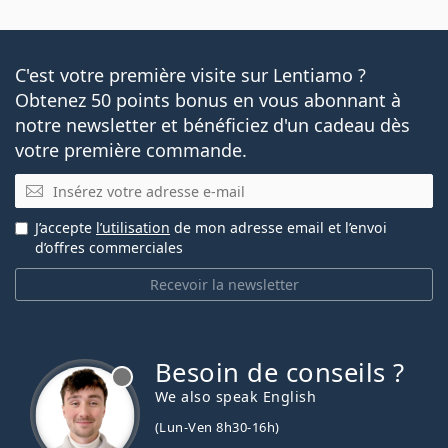
Ceci est un dispositif médical. Lisez le mode d'emploi
avant l'utilisation.
C'est votre première visite sur Lentiamo ?
Obtenez 50 points bonus en vous abonnant à
notre newsletter et bénéficiez d'un cadeau dès
votre première commande.
E-mail
J’accepte
l’utilisation
de mon adresse email et l’envoi
d’offres commerciales
Recevoir la newsletter
Besoin de conseils ?
hors ligne
We also speak English
(Lun-Ven 8h30-16h)