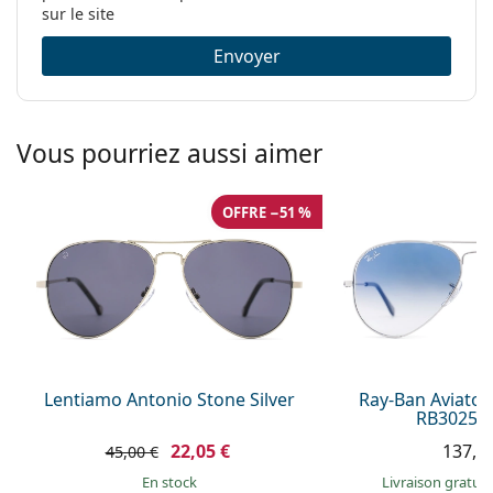
sur le site
Envoyer
Vous pourriez aussi aimer
OFFRE −51 %
Lentiamo Antonio Stone Silver
Ray-Ban Aviator
RB3025 0
22,05 €
137,9
45,00 €
en stock
Livraison gratui