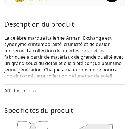
Description du produit
La célèbre marque italienne Armani Exchange est
synonyme d'intemporalité, d'unicité et de design
moderne. La collection de lunettes de soleil est
fabriquée à partir de matériaux de grande qualité avec
un grand souci du détail et elle a été conçue pour une
jeune génération. Chaque amateur de mode pourra
choisir parmi cette collection de lunettes de soleil
Armani Exchange à un prix abordable.
Afficher plus
Armani Exchange 0AX2034S 600087 59
sont des
lunettes de soleil unisexes.
Voyez à quoi vous ressemblez avec ces lunettes de
Spécificités du produit
soleil grâce à la fonction d'essayage virtuel de
Lentiamo.