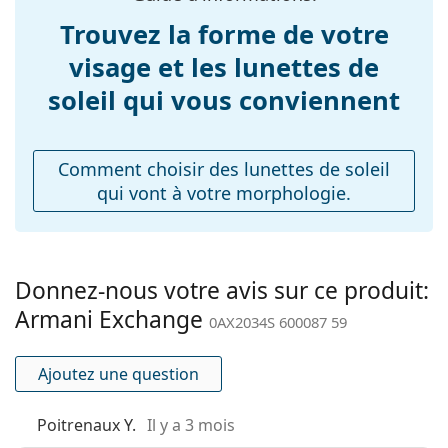
découvrir d'autres modèles de marques populaires.
branches:
Trouvez la forme de votre
Largeur du pont:
14 mm
visage et les lunettes de
Poids:
90 g
soleil qui vous conviennent
Plaquettes de nez
Oui
ajustables:
Comment choisir des lunettes de soleil
Accessoires
qui vont à votre morphologie.
Étui:
Non
Tissu de
Oui
nettoyage:
Donnez-nous votre avis sur ce produit:
Autres
Armani Exchange
0AX2034S 600087 59
Sexe:
Unisex
Catégorie:
Lunettes de soleil
Ajoutez une question
Marque:
Armani Exchange
Poitrenaux Y.
Il y a 3 mois
Utilisation:
Mode