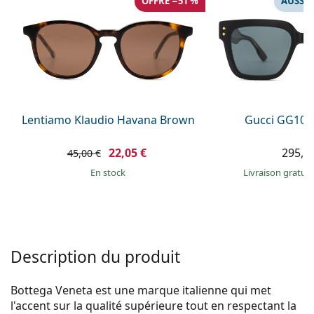
OFFRE −51 %
AUSSI 
Persol
Prada
Toutes les marques
Lentiamo Klaudio Havana Brown
Gucci GG108
22,05 €
295,9
45,00 €
en stock
Livraison gratui
Description du produit
Bottega Veneta est une marque italienne qui met
l'accent sur la qualité supérieure tout en respectant la