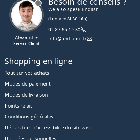
Besoin de conseils ?
hors ligne
We also speak English
(Lun-Ven 8h30-16h)
01 87 65 19 80
Alexandre
info@lentiamo.fr
Service Client
Shopping en ligne
Tout sur vos achats
Modes de paiement
Modes de livraison
Points relais
Conditions générales
Déclaration d'accessibilité du site web
Données personnelles