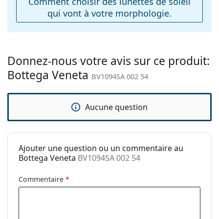
Comment choisir des lunettes de soleil
Charnière à
Non
qui vont à votre morphologie.
ressort:
Accessoires
Étui:
Oui
Donnez-nous votre avis sur ce produit:
Tissu de
Oui
Bottega Veneta
nettoyage:
BV1094SA 002 54
Autres
Sexe:
Unisex
Aucune question
Catégorie:
Lunettes de soleil
Marque:
Bottega Veneta
Ajouter une question ou un commentaire au
Utilisation:
Mode
Bottega Veneta
BV1094SA 002 54
Code:
BV1094SA 002 54
Commentaire
*