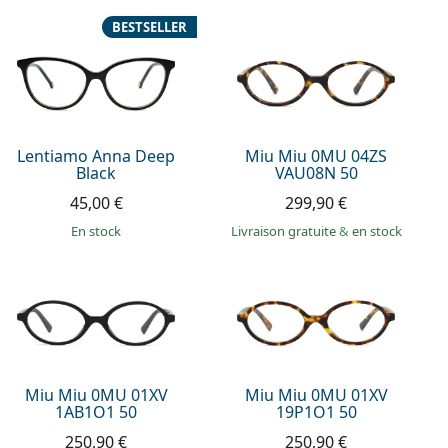
BESTSELLER
Lentiamo Anna Deep
Miu Miu 0MU 04ZS
Black
VAU08N 50
45,00 €
299,90 €
en stock
Livraison gratuite
&
en stock
Miu Miu 0MU 01XV
Miu Miu 0MU 01XV
1AB1O1 50
19P1O1 50
250,90 €
250,90 €