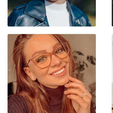
Marque:
Bvlgari
Code:
0BV4173B 501 53