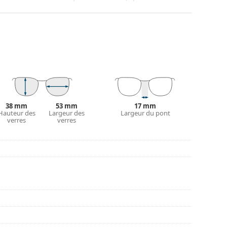
ranches. Elles rehausseront et compléteront
eurs avantages est la robustesse, la durabilité, le
tout leur protection contre les dommages. Ce type
s verres de plus grande puissance optique.
 couleur de l'étui et son design peuvent varier.
tretien des lunettes. Certains modèles peuvent être
38 mm
53 mm
17 mm
couvrir d'autres styles ou consultez notre
Hauteur des
Largeur des
Largeur du pont
guide
verres
verres
nt l'utilisation.