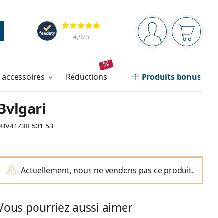
Barre de navigation
Évaluation
Vous êtes connec
Votre pa
4,9
/5
t accessoires
réductions
Produits bonus
Bvlgari
0BV4173B 501 53
Actuellement, nous ne vendons pas ce produit.
Vous pourriez aussi aimer