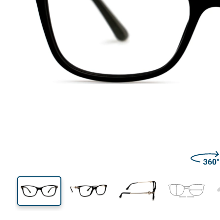
137 mm
Largeur
Largeu
des verr
38 mm
53 mm
Hauteur des verres
Largeur des verres