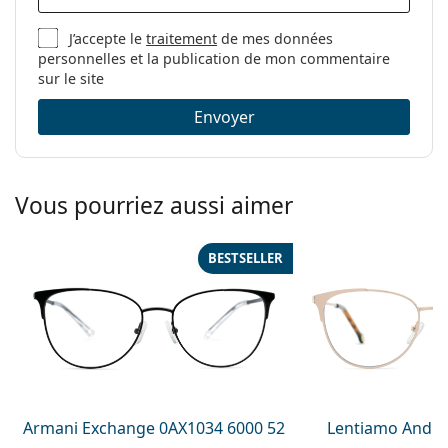
Lunettes anti lumière bleue
J’accepte le
traitement
de mes données
Marque:
Lentiamo
personnelles et la publication de mon commentaire
Code:
Anna Deep Black
sur le site
Envoyer
Vous pourriez aussi aimer
BESTSELLER
Armani Exchange 0AX1034 6000 52
Lentiamo Andre