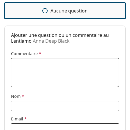
Longueur des
140 mm
branches:
Aucune question
Largeur du pont:
15 mm
Poids:
200 g
Ajouter une question ou un commentaire au
Plaquettes de nez
Non
Lentiamo
Anna Deep Black
ajustables:
Charnière à
Non
Commentaire
*
ressort:
Accessoires
Étui:
Oui
Tissu de
Oui
nettoyage:
Nom
*
Autres
Sexe:
Pour femmes
E-mail
*
Catégorie:
Lunettes de vue