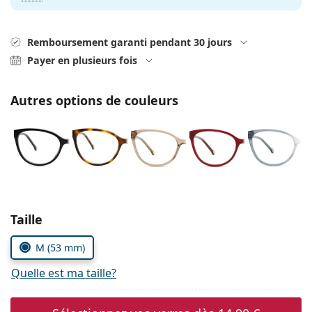
Persol
Prada
Remboursement garanti pendant 30 jours
Payer en plusieurs fois
Toutes les marques
Autres options de couleurs
Choisissez les paramètres
Taille
M (53 mm)
Quelle est ma taille?