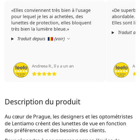
Elles conviennent très bien à l'usage
De superbes
pour lequel je les ai achetées, des
abordable.
lunettes de protection, elles bloquent
Elles sont li
très bien la lumière bleue.
Traduit de
Traduit depuis
(
voir
)
Andreea R.
,
Il y a un an
Ане
évaluation 5 sur 5
Description du produit
Au cœur de Prague, les designers et les optométristes
de Lentiamo créent des lunettes de vue en fonction
des préférences et des besoins des clients.