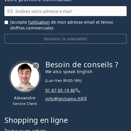
E-mail
J’accepte
l’utilisation
de mon adresse email et l’envoi
d’offres commerciales
Recevoir la newsletter
Besoin de conseils ?
hors ligne
We also speak English
(Lun-Ven 8h30-16h)
01 87 65 19 80
Alexandre
info@lentiamo.fr
Service Client
Shopping en ligne
Tout sur vos achats