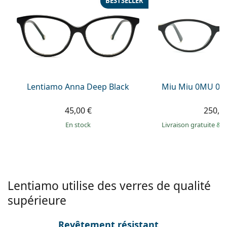
BESTSELLER
Persol
Prada
Toutes les marques
Lentiamo Anna Deep Black
Miu Miu 0MU 09
45,00 €
250,9
en stock
Livraison gratuite
&
M
Lentiamo utilise des verres de qualité
supérieure
Revêtement résistant