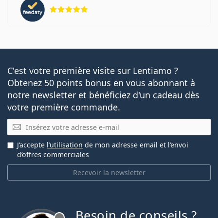
évaluation 5 sur 5
C'est votre première visite sur Lentiamo ?
Obtenez 50 points bonus en vous abonnant à
notre newsletter et bénéficiez d'un cadeau dès
votre première commande.
E-mail
J’accepte
l’utilisation
de mon adresse email et l’envoi
d’offres commerciales
Recevoir la newsletter
Besoin de conseils ?
hors ligne