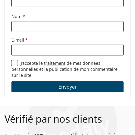
Clip-on:
Non
Accessoires
Nom
*
Étui:
Oui
Tissu de
Oui
E-mail
*
nettoyage:
Autres
Sexe:
Pour femmes
J’accepte le
traitement
de mes données
personnelles et la publication de mon commentaire
Catégorie:
Lunettes de vue
sur le site
Marque:
Carolina Herrera
Envoyer
Code:
HER0196 2M2 15 55
Vérifié par nos clients