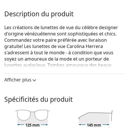
Description du produit
Les créations de lunettes de vue du célèbre designer
d'origine vénézuélienne sont sophistiquées et chics.
Commandez votre paire préférée avec livraison
gratuite! Les lunettes de vue Carolina Herrera
s'adressent à tout le monde - à condition que vous
soyez un amoureux de la mode et un porteur de
lunettes audacieux. Tombez amoureux des beaux
motifs dépaysants et des formes à la mode, et trouvez
des lunettes de vue durables pour une vision parfaite.
Afficher plus
Carolina Herrera HER0196 2M2 15 55
sont des lunettes
pour femmes.
Spécificités du produit
Voyez de quoi vous avez l'air avec ces lunettes grâce à
la fonction d'essai virtuel de Lentiamo.
Monture de lunettes de vue
125 mm
145 mm