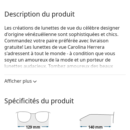
Description du produit
Les créations de lunettes de vue du célèbre designer
d'origine vénézuélienne sont sophistiquées et chics.
Commandez votre paire préférée avec livraison
gratuite! Les lunettes de vue Carolina Herrera
s'adressent à tout le monde - à condition que vous
soyez un amoureux de la mode et un porteur de
lunettes audacieux. Tombez amoureux des beaux
motifs dépaysants et des formes à la mode, et trouvez
des lunettes de vue durables pour une vision parfaite.
Afficher plus
Carolina Herrera VHE724 700K 53
sont des lunettes
pour femmes.
Spécificités du produit
Monture de lunettes de vue
La couleur noire de la monture s'accorde
parfaitement avec tous les teints et des cheveux
blonds clairs, châtains clairs ou noirs.
129 mm
140 mm