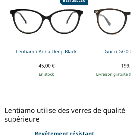
BESTSELLER
Persol
Prada
Toutes les marques
Lentiamo Anna Deep Black
Gucci GG002
45,00 €
199,9
en stock
Livraison gratuite
&
M
Lentiamo utilise des verres de qualité
supérieure
Revêtement résistant