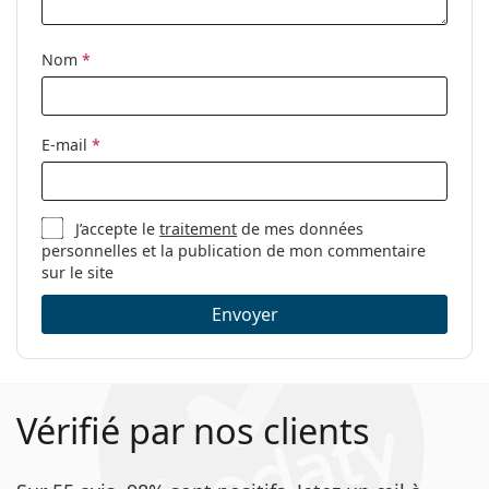
Autres
Sexe:
Pour femmes
Nom
*
Catégorie:
Lunettes de vue
Marque:
Carolina Herrera
E-mail
*
Code:
VHE724 700K 53
J’accepte le
traitement
de mes données
personnelles et la publication de mon commentaire
sur le site
Envoyer
Vérifié par nos clients