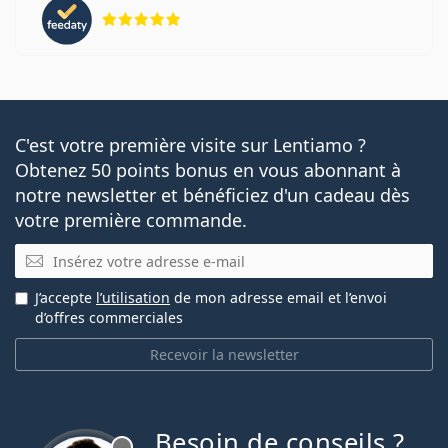
évaluation 5 sur 5
C'est votre première visite sur Lentiamo ?
Obtenez 50 points bonus en vous abonnant à
notre newsletter et bénéficiez d'un cadeau dès
votre première commande.
E-mail
J’accepte
l’utilisation
de mon adresse email et l’envoi
d’offres commerciales
Recevoir la newsletter
Besoin de conseils ?
hors ligne