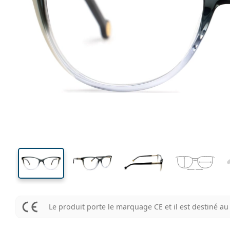
123 mm
Largeur
Largeu
des verr
40 mm
54 mm
Hauteur des verres
Largeur des verres
Le produit porte le marquage CE et il est destiné 