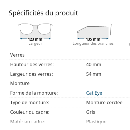
Accessoires
Spécificités du produit
Nous livrons les lunettes dans leur étui d'origine. La
Le chiffon fourni est idéal pour le nettoyage et l'en
livrés avec un sac en tissu au lieu d'un chiffon.
123 mm
135 mm
Explorez la gamme complète de
lunettes de vue
pour dé
Largeur
Longueur des branches
des lunettes
si vous avez besoin d'aide pour choisir.
Verres
Ceci est un dispositif médical. Lisez le mode d'emploi ava
Hauteur des verres:
40 mm
Largeur des verres:
54 mm
Monture
Forme de la monture:
Cat Eye
Type de monture:
Monture cerclée
Couleur du cadre:
Gris
Matériau cadre:
Plastique