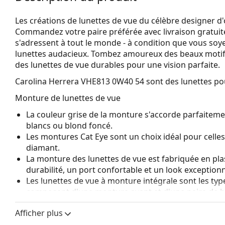
Les créations de lunettes de vue du célèbre designer d'
Commandez votre paire préférée avec livraison gratuite
s'adressent à tout le monde - à condition que vous so
lunettes audacieux. Tombez amoureux des beaux motifs
des lunettes de vue durables pour une vision parfaite.
Carolina Herrera VHE813 0W40 54
sont des lunettes p
Monture de lunettes de vue
La couleur grise de la monture s'accorde parfaitemen
blancs ou blond foncé.
Les montures Cat Eye sont un choix idéal pour celle
diamant.
La monture des lunettes de vue est fabriquée en pla
durabilité, un port confortable et un look exceptionn
Les lunettes de vue à monture intégrale sont les typ
composent d'une monture avant et d'une paire de b
votre style grâce à leur design remarquable. L'un de l
Afficher plus
fait qu'elles enferment entièrement le verre, et sur
de monture convient à tous les verres, y compris le