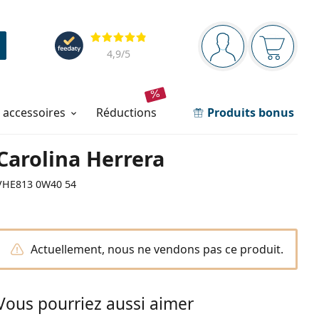
Barre de navigation
Évaluation
Vous êtes connec
Votre pa
4,9
/5
t accessoires
réductions
Produits bonus
Carolina Herrera
VHE813 0W40 54
Actuellement, nous ne vendons pas ce produit.
Vous pourriez aussi aimer