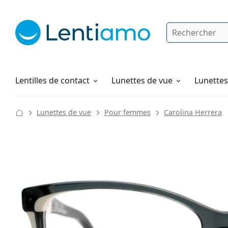
Rechercher
Je suis déjà client chez Lentiamo
Navigation sur le site
Produits d'entretien
Comment commander
Lentilles de contact
Lunettes de vue
Lunettes 
Lunettes de vue
Pour femmes
Carolina Herrera