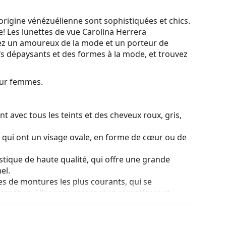
origine vénézuélienne sont sophistiquées et chics.
! Les lunettes de vue Carolina Herrera
yez un amoureux de la mode et un porteur de
 dépaysants et des formes à la mode, et trouvez
our femmes.
t avec tous les teints et des cheveux roux, gris,
s qui ont un visage ovale, en forme de cœur ou de
stique de haute qualité, qui offre une grande
el.
es de montures les plus courants, qui se
ranches. Elles rehausseront et compléteront
eurs avantages est la robustesse, la durabilité, le
tout leur protection contre les dommages. Ce type
s verres de plus grande puissance optique.