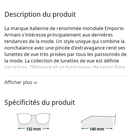
Description du produit
La marque italienne de renommée mondiale Emporio
Armani s'intéresse principalement aux dernières
tendances de la mode. Un style unique qui combine la
nonchalance avec une pincée d'extravagance rend ses
lunettes de vue très prisées par tous les passionnés de
la mode. La collection de lunettes de vue est définie
par le luxe, l'élégance et un haut niveau de savoir-faire
artistique.
Afficher plus
Emporio Armani 0EA3162 5766 52
sont des lunettes
pour femmes.
Voyez de quoi vous avez l'air avec ces lunettes grâce à
Spécificités du produit
la fonction d'essai virtuel de Lentiamo.
Monture de lunettes de vue
La couleur rose de la monture s'accorde
132 mm
140 mm