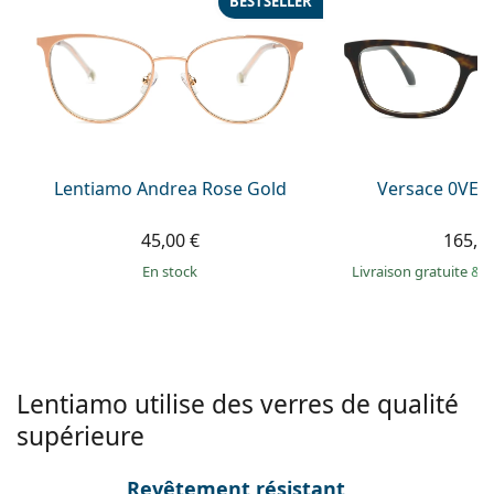
BESTSELLER
Persol
Prada
Toutes les marques
Lentiamo Andrea Rose Gold
Versace 0VE3
45,00 €
165,9
en stock
Livraison gratuite
&
M
Lentiamo utilise des verres de qualité
supérieure
Revêtement résistant