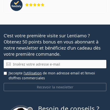
évaluation 5 sur 5
C'est votre première visite sur Lentiamo ?
Obtenez 50 points bonus en vous abonnant à
notre newsletter et bénéficiez d'un cadeau dès
votre première commande.
E-mail
J’accepte
l’utilisation
de mon adresse email et l’envoi
d’offres commerciales
Recevoir la newsletter
Besoin de conseils ?
hors ligne