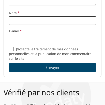
Tissu de
Oui
nettoyage:
Nom
*
Autres
Sexe:
Pour femmes
Catégorie:
Lunettes de vue
E-mail
*
Marque:
Emporio Armani
Code:
0EA3162 5766 52
J’accepte le
traitement
de mes données
personnelles et la publication de mon commentaire
sur le site
Envoyer
Vérifié par nos clients