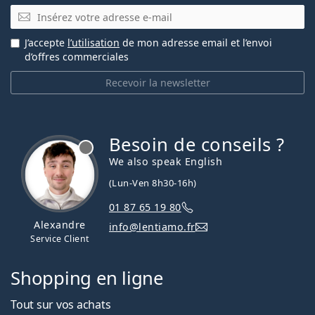
E-mail
J’accepte
l’utilisation
de mon adresse email et l’envoi
d’offres commerciales
Recevoir la newsletter
Besoin de conseils ?
hors ligne
We also speak English
(Lun-Ven 8h30-16h)
01 87 65 19 80
Alexandre
info@lentiamo.fr
Service Client
Shopping en ligne
Tout sur vos achats