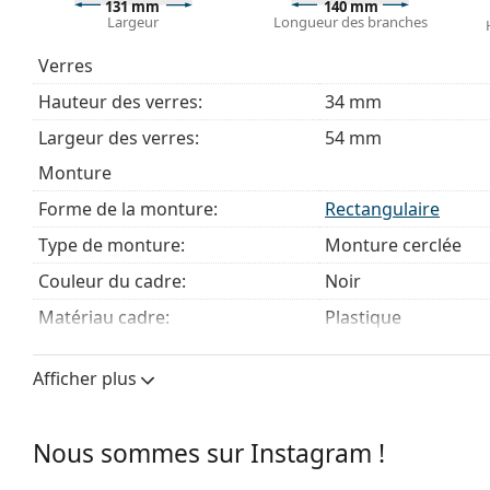
Explorez la gamme complète de
lunettes de vue
pour dé
131 mm
140 mm
Largeur
Longueur des branches
des lunettes
si vous avez besoin d'aide pour choisir.
Ceci est un dispositif médical. Lisez le mode d'emploi ava
Verres
Hauteur des verres:
34 mm
Largeur des verres:
54 mm
Monture
Forme de la monture:
Rectangulaire
Type de monture:
Monture cerclée
Couleur du cadre:
Noir
Matériau cadre:
Plastique
Taille:
M
Afficher plus
Largeur:
131 mm
Longueur des branches:
140 mm
Nous sommes sur Instagram !
Largeur du pont:
15 mm