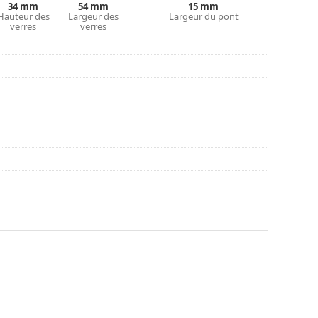
couvrir d'autres styles ou consultez notre
guide
34 mm
54 mm
15 mm
Hauteur des
Largeur des
Largeur du pont
verres
verres
nt l'utilisation.