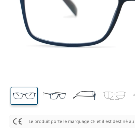
131 mm
Largeur
Largeu
des verr
34 mm
54 mm
Hauteur des verres
Largeur des verres
Le produit porte le marquage CE et il est destiné 