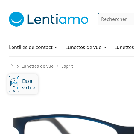
Rechercher
Je suis déjà client chez Lentiamo
Navigation sur le site
Produits d'entretien
Comment commander
Lentilles de contact
Lunettes de vue
Lunettes 
Lunettes de vue
Esprit
Essai
virtuel