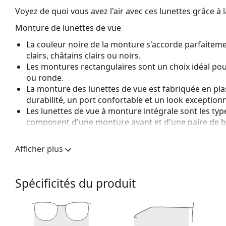
Voyez de quoi vous avez l'air avec ces lunettes grâce à l
Monture de lunettes de vue
La couleur noire de la monture s'accorde parfaiteme
clairs, châtains clairs ou noirs.
Les montures rectangulaires sont un choix idéal po
ou ronde.
La monture des lunettes de vue est fabriquée en pla
durabilité, un port confortable et un look exceptionn
Les lunettes de vue à monture intégrale sont les typ
composent d'une monture avant et d'une paire de b
votre style grâce à leur design remarquable. L'un de l
fait qu'elles enferment entièrement le verre, et sur
Afficher plus
de monture convient à tous les verres, y compris le
Accessoires
Spécificités du produit
Nous livrons les lunettes dans leur étui d'origine. La
Le chiffon fourni est idéal pour le nettoyage et l'en
livrés avec un sac en tissu au lieu d'un chiffon.