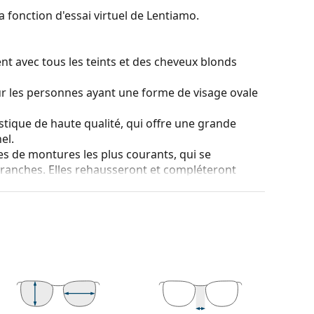
a fonction d'essai virtuel de Lentiamo.
nt avec tous les teints et des cheveux blonds
ur les personnes ayant une forme de visage ovale
stique de haute qualité, qui offre une grande
el.
es de montures les plus courants, qui se
ranches. Elles rehausseront et compléteront
eurs avantages est la robustesse, la durabilité, le
tout leur protection contre les dommages. Ce type
s verres de plus grande puissance optique.
 couleur de l'étui et son design peuvent varier.
tretien des lunettes. Certains modèles peuvent être