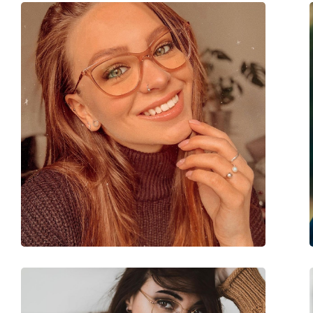
Poids:
100 g
Plaquettes de nez ajustables:
Non
Accessoires
Étui:
Oui
Tissu de nettoyage:
Oui
Autres
Sexe:
Unisex
Catégorie:
Lunettes de vue
Marque:
Esprit
Code:
ET17464 508 54/15