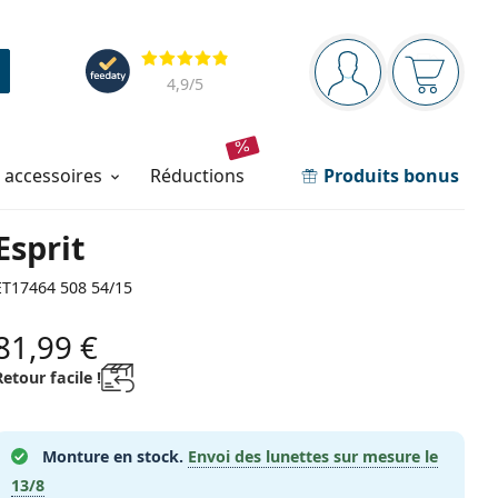
Barre de navigation
Évaluation
Vous êtes connec
Votre pa
4,9
/5
t accessoires
réductions
Produits bonus
Esprit
ET17464 508 54/15
81,99 €
Retour facile !
Monture en stock.
Envoi des lunettes sur mesure le
13/8