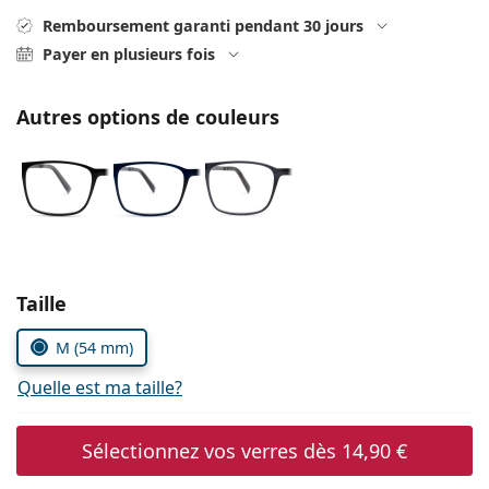
Persol
Remboursement garanti pendant 30 jours
Payer en plusieurs fois
Prada
Toutes les marques
Autres options de couleurs
Choisissez les paramètres
Taille
M (54 mm)
Quelle est ma taille?
Sélectionnez vos verres dès
14,90 €