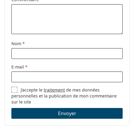
Accessoires
Étui:
Oui
Tissu de
Oui
nettoyage:
Nom
*
Autres
Sexe:
Pour hommes
Catégorie:
Lunettes de vue
E-mail
*
Marque:
Esprit
Code:
ET17564 538 54
J’accepte le
traitement
de mes données
personnelles et la publication de mon commentaire
sur le site
Envoyer