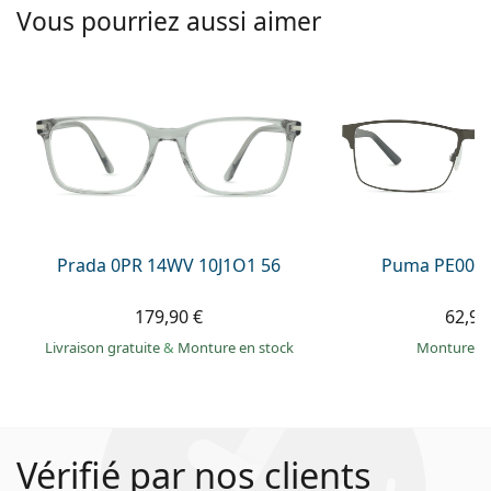
Vous pourriez aussi aimer
Prada 0PR 14WV 10J1O1 56
Puma PE0027
179,90 €
62,99
Livraison gratuite
&
Monture en stock
Monture e
Vérifié par nos clients