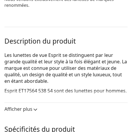
renommées.
Description du produit
Les lunettes de vue Esprit se distinguent par leur
grande qualité et leur style à la fois élégant et jeune. La
marque est connue pour utiliser des matériaux de
qualité, un design de qualité et un style luxueux, tout
en étant abordable.
Esprit ET17564 538 54
sont des lunettes pour hommes.
Voyez de quoi vous avez l'air avec ces lunettes grâce à
la fonction d'essai virtuel de Lentiamo.
Afficher plus
Monture de lunettes de vue
La couleur noire de la monture s'accorde
Spécificités du produit