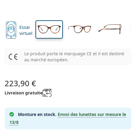
Format voyage
La forme de la monture
Nouveautés
Livraison régulière de lentilles
verres
verres
Étuis à lentilles
Air Optix
La forme de la monture
De couleur
Lentiamo
À port continu
Lunettes anti lumière bleue
Réductions
Le type
Offres spéciales
Pour femmes
Pour hommes
Pour enfants
Accessoires
4 flacons
Type de verres
Pour lentilles rigides
Carrée
Réductions
Bon d’achat
Inspiration et conseils
Lenjoy
Carrée
Lentilles moins cheres
Ray-Ban
Lunettes Gaming
Durable
La forme de la monture
Nouveautés
Les marques
Miroir
Pour lentilles souples
Rectangulaire
Durable
Produits d'entretien
–
Le type
Essai
Toutes les lunettes
Acheter des lunettes en ligne
réductions
Soflens
Rectangulaire
Vogue
Clip-on
Les marques
Bon d’achat
Carrée
Edition limitée
virtuel
Le type
Lentiamo
Polarisants
Solutions salines
Arrondie
Bon d’achat
Produits d'entretien –
Volume
Solutions polyvalentes
Guide lunettes de vue
Purevision
Arrondie
Esprit
Inspiration et conseils
Lunettes de lecture
Lentiamo
Rectangulaire
Réductions
Inspiration et conseils
Sport
Produits bonus
Ray-Ban
Photochromiques
Toutes les solutions
Pilote
Produits d'entretien –
Prix avantageux
de 50 à 120 ml
Solutions de peroxyde
Le produit porte le marquage CE et il est destiné
Mesurez votre distance pupillaire
Proclear
Pilote
Toutes les Lunettes anti lumière bleue
Polaroid
Guide lunettes de vue
Lunettes de soleil de lecture
Izipizi
Arrondie
Durable
au marché européen.
Toutes les lunettes de soleil
Guide des lunettes de soleil
Mode
Polaroid
Dégradé
Accessoires lunettes
2 flacons
Cat Eye
de 225 à 500 ml
Sans agents conservateurs
Guide des solaires avec correction
Clariti
Cat Eye
Comment commander
Emporio Armani
Lunettes pour ordinateur
Lunettes pour ordinateur
Ray-Ban
Cat Eye
Bon d’achat
Guide des lunettes de soleil de sport
Surlunettes
Meller
Lentilles de contact
Chaînes pour lunettes
3 flacons
Format voyage
Guide d'idéés cadeaux
223,90 €
Precision
Armani Exchange
Guide d'idéés cadeaux
Toutes les marques
Mode de transport
Guide des lunettes de soleil pour enfants
Besoin de conseils ?
Lunettes de soleil de lecture
Offres spéciales
Oakley
Étuis à lentilles
Étuis à lunettes
4 flacons
Pour lentilles rigides
Livraison gratuite
We also speak English
Total
Hugo Boss
Modes de paiement
Guide des solaires avec correction
Tous les accessoires
Lunettes de soleil avec correction
Bon d’achat
(Lun-Ven 8h30-16h)
Michael Kors
Autres accessoires
Autres accessoires
Pour lentilles souples
info@lentiamo.fr
Michael Kors
Système de bonus
Guide d'idéés cadeaux
Emporio Armani
Gouttes oculaires
Monture en stock.
Envoi des lunettes sur mesure le
Solutions salines
01 87 65 19 80
Marc Jacobs
13/8
Gucci
Toutes les solutions
hors ligne
Toutes les marques