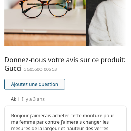
Type de
Nous livrons les lunettes dans leur étui d'origine. La
Monture cerclée
monture:
couleur de l'étui et son design peuvent varier.
Le chiffon fourni est idéal pour le nettoyage et
Couleur du
Eau foncée
l'entretien des lunettes. Certains modèles peuvent
cadre:
être livrés avec un sac en tissu au lieu d'un chiffon.
Matériau cadre:
Plastique
Explorez la gamme complète de
lunettes de vue
pour
découvrir d'autres styles ou consultez notre
Taille:
M
guide des
lunettes
si vous avez besoin d'aide pour choisir.
Largeur:
132 mm
Donnez-nous votre avis sur ce produit:
Ceci est un dispositif médical. Lisez le mode d'emploi
Longueur des
140 mm
Gucci
GG0550O 006 53
avant l'utilisation.
branches:
Largeur du
16 mm
Ajoutez une question
pont:
Poids:
190 g
Akli
Il y a 3 ans
Plaquettes de
Non
nez ajustables:
Bonjour j'aimerais acheter cette monture pour
ma femme par contre j'aimerais changer les
Charnière à
Non
mesures de la largeur et hauteur des verres
ressort: