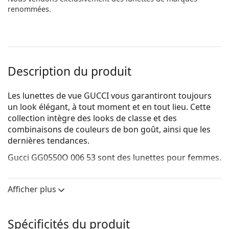
renommées.
Description du produit
Les lunettes de vue GUCCI vous garantiront toujours
un look élégant, à tout moment et en tout lieu. Cette
collection intègre des looks de classe et des
combinaisons de couleurs de bon goût, ainsi que les
dernières tendances.
Gucci GG0550O 006 53
sont des lunettes pour femmes.
Voyez de quoi vous avez l'air avec ces lunettes grâce à
la fonction d'essai virtuel de Lentiamo.
Afficher plus
Monture de lunettes de vue
La couleur brune de la monture s'accorde
Spécificités du produit