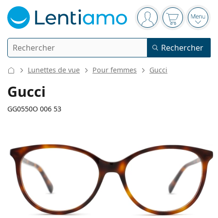
Barre de navigation
Vous êtes connect
Votre panier
Ouvri
Rechercher
Rechercher
Je suis déjà client chez Lentiamo
Navigation sur le site
Lunettes de vue
Pour femmes
Gucci
Lentilles de contact
Gucci
La durée de port
GG0550O 006 53
Produits d'entretien
Le type
Journalières
Le type
Lunettes de vue
Les marques
Sphériques et asphériques
Hebdomadaires
Volume
Solutions polyvalentes
132 mm
140 mm
Accessoires
Acuvue
Toriques pour l'astigmatisme
Bimensuelles
53
16
140
Le type
Largeur
Longueur des branches
Offres spéciales
Pour femmes
Pour hommes
Pour enfants
Lunettes de soleil
Prix avantageux
de 50 à 120 ml
Solutions de peroxyde
Inspiration et conseils
Produits d'entretien
Biofinity
Progressives pour la presbytie
Mensuelles
Le type
Nouveautés
Largeur
Largeur
Longueur
2 flacons
de 225 à 500 ml
Sans agents conservateurs
Le type
Offres spéciales
Pour femmes
Pour hommes
Pour enfants
Toutes les lentilles de contact
Comment acheter des lentilles en ligne
des verres
du pont
des branches
Lunettes anti lumière bleue
Gouttes oculaires
Dailies
En silicone hydrogel
Les marques
Trimestrielles
Lunettes de vue
Edition limitée
42 mm
53 mm
16 mm
3 flacons
Hauteur des
Largeur des
Largeur du pont