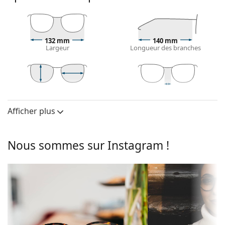
parfaitement avec un teint chaud et des cheveux
châtain clair, noirs ou blonds foncés.
Les montures Cat Eye sont un choix idéal pour celles
qui ont un visage ovale, en forme de cœur ou de
132 mm
140 mm
diamant.
Largeur
Longueur des branches
La monture des lunettes de vue est fabriquée en
plastique de haute qualité, qui offre une grande
durabilité, un port confortable et un look
exceptionnel.
42 mm
53 mm
16 mm
Hauteur des
Largeur des
Largeur du pont
Les lunettes de vue à monture intégrale sont les
verres
verres
Afficher plus
types de montures les plus courants, qui se
Verres
composent d'une monture avant et d'une paire de
branches. Elles rehausseront et compléteront votre
Hauteur des
42 mm
Nous sommes sur Instagram !
style grâce à leur design remarquable. L'un de leurs
verres:
avantages est la robustesse, la durabilité, le fait
Largeur des
53 mm
qu'elles enferment entièrement le verre, et surtout
verres:
leur protection contre les dommages. Ce type de
Monture
monture convient à tous les verres, y compris les
verres de plus grande puissance optique.
Forme de la
Cat Eye
Accessoires
monture: