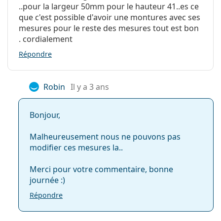
..pour la largeur 50mm pour le hauteur 41..es ce
Clip-on:
Non
que c'est possible d'avoir une montures avec ses
mesures pour le reste des mesures tout est bon
Accessoires
. cordialement
Étui:
Oui
Répondre
Tissu de
Oui
nettoyage:
Robin
Il y a 3 ans
Autres
Sexe:
Pour femmes
Bonjour,
Catégorie:
Lunettes de vue
Malheureusement nous ne pouvons pas
Marque:
Gucci
modifier ces mesures la..
Code:
GG0550O 006 53
Merci pour votre commentaire, bonne
journée :)
Répondre