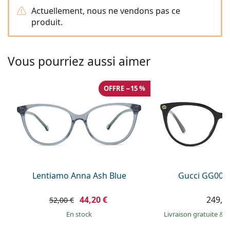
Persol
Actuellement, nous ne vendons pas ce
produit.
Prada
Toutes les marques
Vous pourriez aussi aimer
OFFRE −15 %
Lentiamo Anna Ash Blue
Gucci GG009
44,20 €
249,9
52,00 €
en stock
Livraison gratuite
&
M