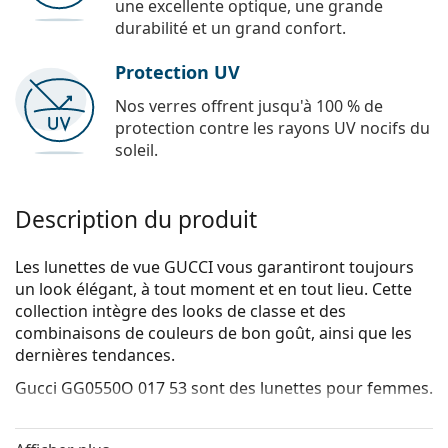
une excellente optique, une grande
durabilité et un grand confort.
Protection UV
Nos verres offrent jusqu'à 100 % de
protection contre les rayons UV nocifs du
soleil.
Description du produit
Les lunettes de vue GUCCI vous garantiront toujours
un look élégant, à tout moment et en tout lieu. Cette
collection intègre des looks de classe et des
combinaisons de couleurs de bon goût, ainsi que les
dernières tendances.
Gucci GG0550O 017 53
sont des lunettes pour femmes.
Voyez de quoi vous avez l'air avec ces lunettes grâce à
la fonction d'essai virtuel de Lentiamo.