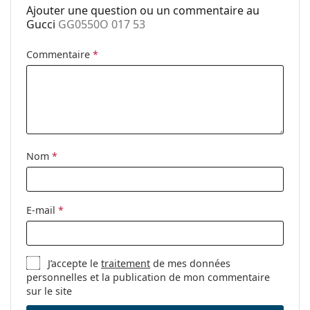
Plaquettes de
Non
Ajouter une question ou un commentaire au
nez ajustables:
Gucci
GG0550O 017 53
Charnière à
Non
ressort:
Commentaire
*
Clip-on:
Non
Accessoires
Étui:
Oui
Tissu de
Oui
Nom
*
nettoyage:
Autres
Sexe:
Pour femmes
E-mail
*
Catégorie:
Lunettes de vue
Marque:
Gucci
J’accepte le
traitement
de mes données
Code:
GG0550O 017 53
personnelles et la publication de mon commentaire
sur le site