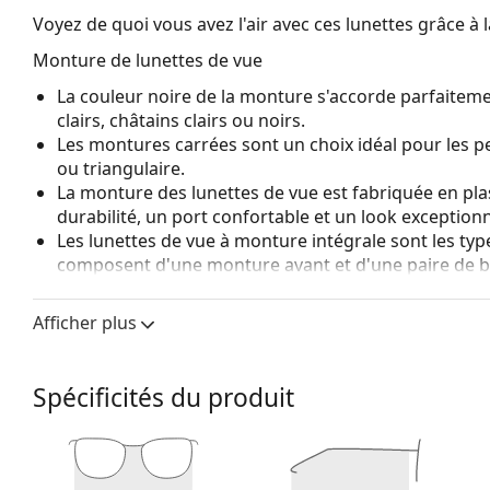
Voyez de quoi vous avez l'air avec ces lunettes grâce à l
Monture de lunettes de vue
La couleur noire de la monture s'accorde parfaiteme
clairs, châtains clairs ou noirs.
Les montures carrées sont un choix idéal pour les 
ou triangulaire.
La monture des lunettes de vue est fabriquée en pla
durabilité, un port confortable et un look exceptionn
Les lunettes de vue à monture intégrale sont les typ
composent d'une monture avant et d'une paire de b
votre style grâce à leur design remarquable. L'un de l
fait qu'elles enferment entièrement le verre, et sur
Afficher plus
de monture convient à tous les verres, y compris le
Accessoires
Spécificités du produit
Nous livrons les lunettes dans leur étui d'origine. La
Le chiffon fourni est idéal pour le nettoyage et l'en
livrés avec un sac en tissu au lieu d'un chiffon.