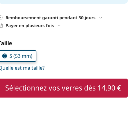
Remboursement garanti pendant 30 jours
Payer en plusieurs fois
Choisissez les paramètres
Taille
S (53 mm)
Quelle est ma taille?
Sélectionnez vos verres dès
14,90 €