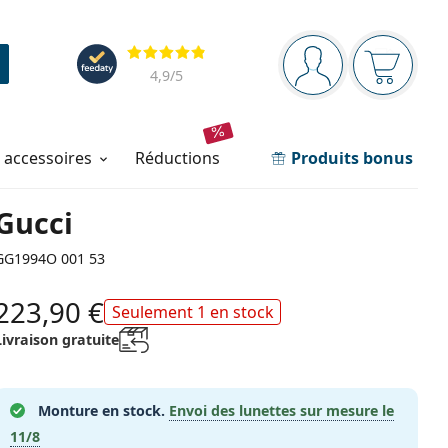
Barre de navigation
Évaluation
Vous êtes connec
Votre pa
4,9
/5
t accessoires
réductions
Produits bonus
Gucci
GG1994O 001 53
223,90 €
Seulement 1 en stock
Livraison gratuite
Monture en stock.
Envoi des lunettes sur mesure le
11/8