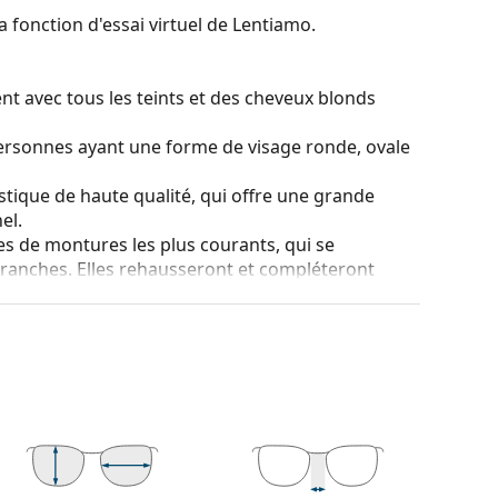
a fonction d'essai virtuel de Lentiamo.
nt avec tous les teints et des cheveux blonds
personnes ayant une forme de visage ronde, ovale
stique de haute qualité, qui offre une grande
el.
es de montures les plus courants, qui se
ranches. Elles rehausseront et compléteront
eurs avantages est la robustesse, la durabilité, le
tout leur protection contre les dommages. Ce type
s verres de plus grande puissance optique.
 couleur de l'étui et son design peuvent varier.
tretien des lunettes. Certains modèles peuvent être