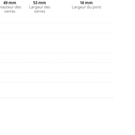
couvrir d'autres styles ou consultez notre
guide
49 mm
53 mm
16 mm
Hauteur des
Largeur des
Largeur du pont
verres
verres
nt l'utilisation.