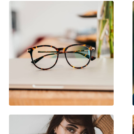
Poids:
195 g
Plaquettes de nez ajustables:
Non
Charnière à ressort:
Non
Clip-on:
Non
Accessoires
Étui:
Oui
Tissu de nettoyage:
Oui
Autres
Sexe:
Pour femmes
Catégorie:
Lunettes de vue
Marque:
Gucci
Code:
GG1994O 001 53