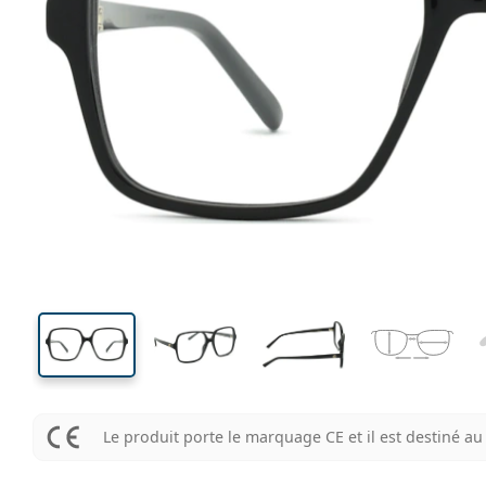
127 mm
Largeur
Largeu
des verr
49 mm
53 mm
Hauteur des verres
Largeur des verres
Le produit porte le marquage CE et il est destiné 