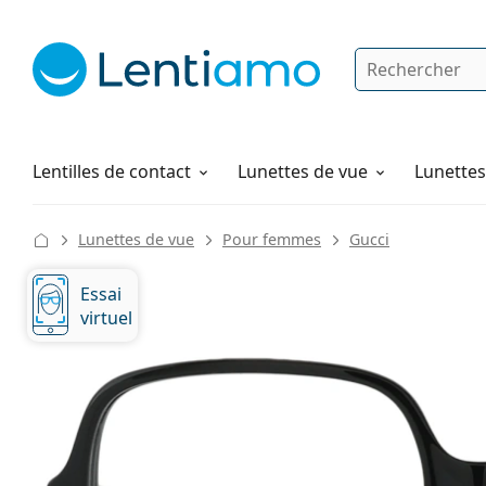
Rechercher
Je suis déjà client chez Lentiamo
Navigation sur le site
Produits d'entretien
Comment commander
Lentilles de contact
Lunettes de vue
Lunettes 
Lunettes de vue
Pour femmes
Gucci
Essai
virtuel