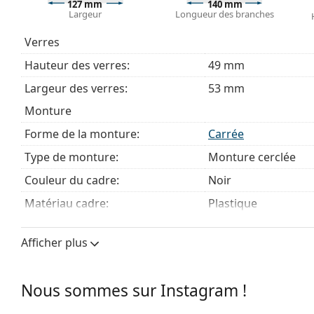
Explorez la gamme complète de
lunettes de vue
pour dé
127 mm
140 mm
Largeur
Longueur des branches
des lunettes
si vous avez besoin d'aide pour choisir.
Ceci est un dispositif médical. Lisez le mode d'emploi ava
Verres
Hauteur des verres:
49 mm
Largeur des verres:
53 mm
Monture
Forme de la monture:
Carrée
Type de monture:
Monture cerclée
Couleur du cadre:
Noir
Matériau cadre:
Plastique
Taille:
S
Afficher plus
Largeur:
127 mm
Longueur des branches:
140 mm
Nous sommes sur Instagram !
Largeur du pont:
16 mm