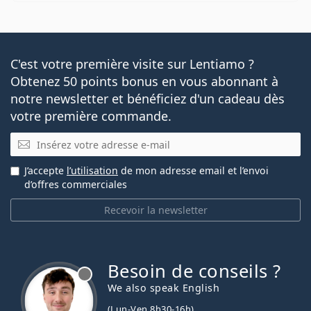
C'est votre première visite sur Lentiamo ?
Obtenez 50 points bonus en vous abonnant à
notre newsletter et bénéficiez d'un cadeau dès
votre première commande.
E-mail
J’accepte
l’utilisation
de mon adresse email et l’envoi
d’offres commerciales
Recevoir la newsletter
Besoin de conseils ?
hors ligne
We also speak English
(Lun-Ven 8h30-16h)