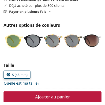
Persol
Déjà acheté par plus de 300 clients
Payer en plusieurs fois
Prada
Toutes les marques
Autres options de couleurs
Choisissez les paramètres
Taille
S (48 mm)
Quelle est ma taille?
Ajouter au panier