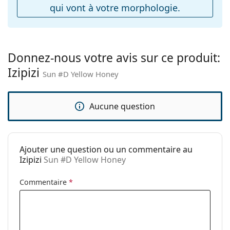
qui vont à votre morphologie.
ressort:
Accessoires
Étui:
Non
Donnez-nous votre avis sur ce produit:
Tissu de
Non
Izipizi
nettoyage:
Sun #D Yellow Honey
Autres
Sexe:
Unisex
Aucune question
Catégorie:
Lunettes de soleil
Marque:
Izipizi
Ajouter une question ou un commentaire au
Utilisation:
Mode
Izipizi
Sun #D Yellow Honey
Code:
Sun #D Yellow Honey
Commentaire
*
Disponible avec
Oui
correction: