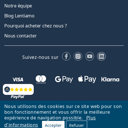
Notre équipe
Blog Lentiamo
Pourquoi acheter chez nous ?
Nous contacter
Facebook
Instagram
YouTube
LinkedIn
Suivez-nous sur
Évaluation
Nous utilisons des cookies sur ce site web pour son
bon fonctionnement et vous offrir la meilleure
Retour à la page d'accueil
Haut
expérience de navigation possible.
Plus
d'informations
Lentiamo.fr est géré et exploité par Lentiamo s.r.o., République
Accepter
Refuser