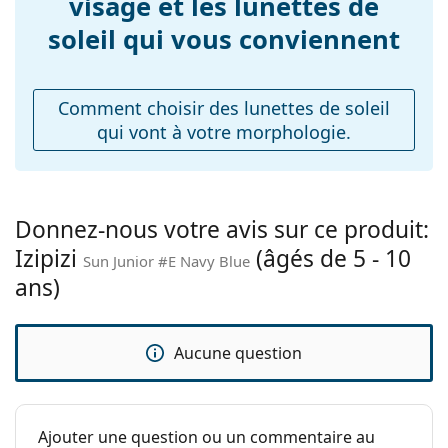
visage et les lunettes de
Explorez la gamme complète de
lunettes de soleil
pour
Poids:
105 g
soleil qui vous conviennent
découvrir d'autres modèles de marques populaires.
Plaquettes de nez
Non
ajustables:
Comment choisir des lunettes de soleil
Charnière à
Oui
qui vont à votre morphologie.
ressort:
Accessoires
Étui:
Oui
Donnez-nous votre avis sur ce produit:
Tissu de
Non
Izipizi
(âgés de 5 - 10
nettoyage:
Sun Junior #E Navy Blue
ans)
Autres
Sexe:
Pour enfants
Aucune question
Âge:
5 - 10 ans
Catégorie:
Lunettes de soleil
Marque:
Izipizi
Ajouter une question ou un commentaire au