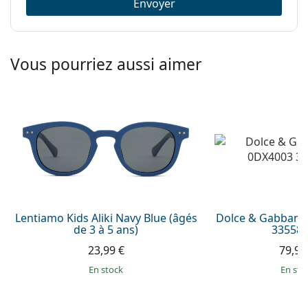
Envoyer
Vous pourriez aussi aimer
Lentiamo Kids Aliki Navy Blue (âgés
Dolce & Gabbana
de 3 à 5 ans)
335587
23,99 €
79,99
en stock
en sto