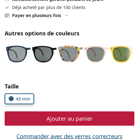
Persol
Déjà acheté par plus de 100 clients
Payer en plusieurs fois
Prada
Toutes les marques
Autres options de couleurs
Choisissez les paramètres
Taille
43 mm
Ajouter au panier
Commander avec des verres correcteurs