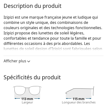
Description du produit
Izipizi est une marque française jeune et ludique qui
combine un style unique, des combinaisons de
couleurs originales et des technologies fonctionnelles.
Izipizi propose des lunettes de soleil légères,
confortables et tendance pour toute la famille et pour
différentes occasions à des prix abordables. Les
lunettes de soleil design d'Izipizi sont fabriquées selon
un cahier des charges strict pour garantir leur
sécurité. La ligne Baby, destinée aux plus jeunes
Afficher plus
enfants, ne contient pas de BPA et est
hypoallergénique. Afin de déterminer la taille correcte
des lunettes, nous vous recommandons de toujours
Spécificités du produit
mesurer les paramètres selon les mesures ci-dessous,
en particulier pour les lunettes pour enfants.
Izipizi Sun Junior #E Navy Blue (âgés de 5 - 10 ans)
sont
des lunettes de soleil pour enfants.
113 mm
115 mm
Largeur
Longueur des branches
Voyez à quoi vous ressemblez avec ces lunettes de