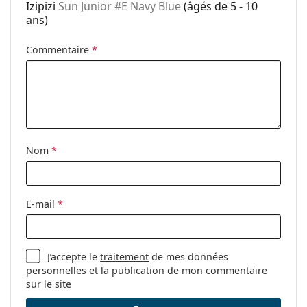
Utilisation:
Mode
Izipizi
Sun Junior #E Navy Blue
(âgés de 5 - 10
ans)
Code:
Sun Junior #E Navy Blue
Disponible avec
Oui
Commentaire
*
correction:
Nom
*
E-mail
*
J’accepte le
traitement
de mes données
personnelles et la publication de mon commentaire
sur le site