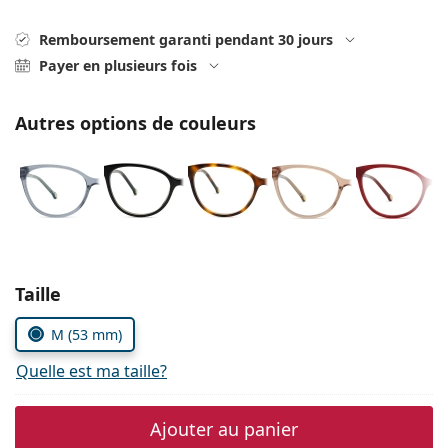
Persol
Remboursement garanti pendant 30 jours
Prada
Payer en plusieurs fois
Toutes les marques
Autres options de couleurs
Choisissez les paramètres
Taille
M (53 mm)
Quelle est ma taille?
Ajouter au panier