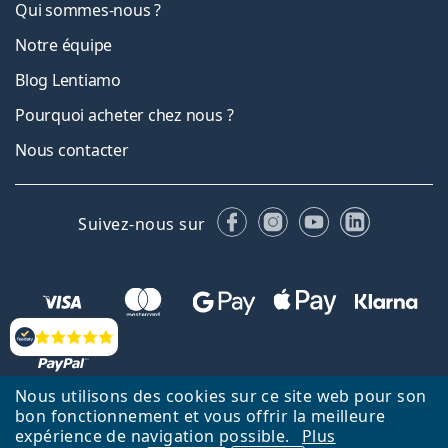
Qui sommes-nous ?
Notre équipe
Blog Lentiamo
Pourquoi acheter chez nous ?
Nous contacter
Facebook
Instagram
YouTube
LinkedIn
Suivez-nous sur
Évaluation
Nous utilisons des cookies sur ce site web pour son
bon fonctionnement et vous offrir la meilleure
Retour à la page d'accueil
Haut
expérience de navigation possible.
Plus