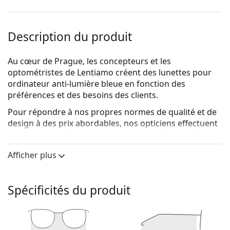
Description du produit
Au cœur de Prague, les concepteurs et les
optométristes de Lentiamo créent des lunettes pour
ordinateur anti-lumière bleue en fonction des
préférences et des besoins des clients.
Pour répondre à nos propres normes de qualité et de
design à des prix abordables, nos opticiens effectuent
des tests approfondis sur les montures. Nous utilisons
des matériaux
ultra-légers
qui permettent à nos
Afficher plus
montures de s'adapter confortablement à votre
visage. Pour les verres, nous utilisons la
technologie
Blue420
, qui protège vos yeux des écrans numériques
Spécificités du produit
en bloquant la lumière bleue jusqu'à 420 nm, avec une
teinte minimale. En outre, les verres sont antireflets et
résistants à l'eau, à la poussière et aux taches.