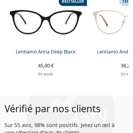
BESTSELLER
TECH
Lentiamo Anna Deep Black
Lentiamo Andre
45,00 €
38,25
en stock
en sto
Vérifié par nos clients
Sur 55 avis, 98% sont positifs. Jetez un œil à
une sélection d'avis de clients.