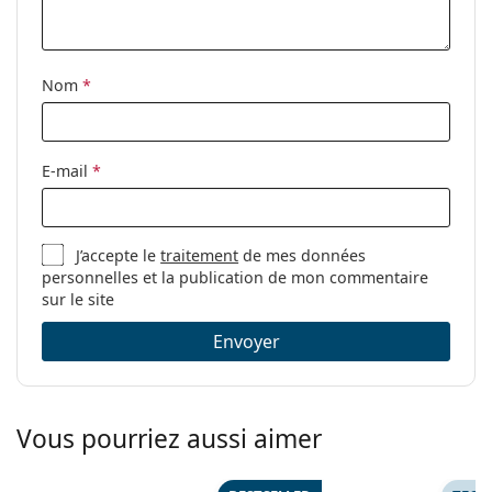
Étui:
Oui
Tissu de
Oui
nettoyage:
Nom
*
Autres
Sexe:
Pour femmes
E-mail
*
Catégorie:
Lunettes anti lumière bleue
Marque:
Lentiamo
J’accepte le
traitement
de mes données
Code:
Anna Ash Blue
personnelles et la publication de mon commentaire
Collection:
Edition limitée
sur le site
Envoyer
Vous pourriez aussi aimer