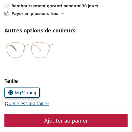
Persol
Remboursement garanti pendant 30 jours
Payer en plusieurs fois
Prada
Toutes les marques
Autres options de couleurs
Choisissez les paramètres
Taille
M (51 mm)
Quelle est ma taille?
Ajouter au panier