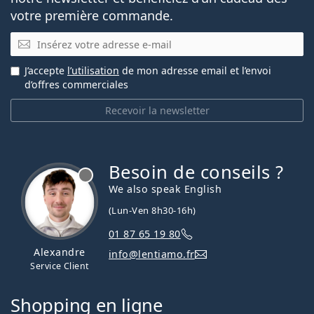
votre première commande.
E-mail
J’accepte
l’utilisation
de mon adresse email et l’envoi
d’offres commerciales
Recevoir la newsletter
Besoin de conseils ?
hors ligne
We also speak English
(Lun-Ven 8h30-16h)
01 87 65 19 80
Alexandre
info@lentiamo.fr
Service Client
Shopping en ligne