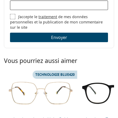
Catégorie:
Lunettes anti lumière bleue
Marque:
Lentiamo
J’accepte le
traitement
de mes données
Code:
Eric Light Gold
personnelles et la publication de mon commentaire
sur le site
Envoyer
Vous pourriez aussi aimer
TECHNOLOGIE BLUE420