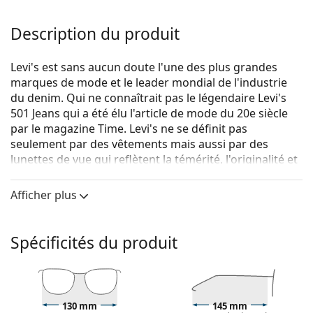
Description du produit
Levi's est sans aucun doute l'une des plus grandes
marques de mode et le leader mondial de l'industrie
du denim. Qui ne connaîtrait pas le légendaire Levi's
501 Jeans qui a été élu l'article de mode du 20e siècle
par le magazine Time. Levi's ne se définit pas
seulement par des vêtements mais aussi par des
lunettes de vue qui reflètent la témérité, l'originalité et
surtout l'expression authentique de soi. La collection
de lunettes de vue Levi's est unique et recherchée par
Afficher plus
les vrais fans de mode.
Levi's LV 5024 807 21 52
sont des lunettes pour
Spécificités du produit
femmes.
Voyez de quoi vous avez l'air avec ces lunettes grâce à
la fonction d'essai virtuel de Lentiamo.
Monture de lunettes de vue
130 mm
145 mm