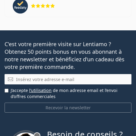
évaluation 5 sur 5
C'est votre première visite sur Lentiamo ?
Obtenez 50 points bonus en vous abonnant à
notre newsletter et bénéficiez d'un cadeau dès
votre première commande.
E-mail
J’accepte
l’utilisation
de mon adresse email et l’envoi
d’offres commerciales
Recevoir la newsletter
Besoin de conseils ?
hors ligne