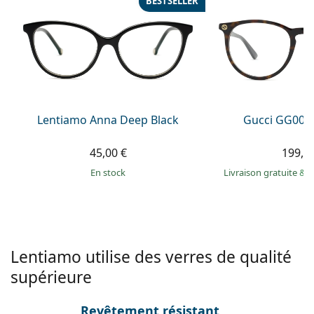
BESTSELLER
Persol
Prada
Toutes les marques
Lentiamo Anna Deep Black
Gucci GG002
45,00 €
199,9
en stock
Livraison gratuite
&
M
Lentiamo utilise des verres de qualité
supérieure
Revêtement résistant