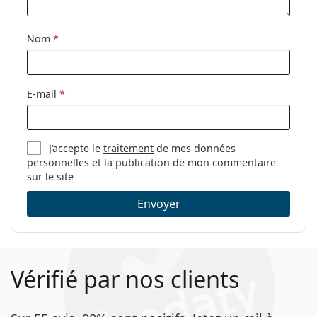
Autres
Sexe:
Pour femmes
Nom
*
Catégorie:
Lunettes de vue
Marque:
Levi´s
E-mail
*
Code:
LV 5024 807 21 52
J’accepte le
traitement
de mes données
personnelles et la publication de mon commentaire
sur le site
Envoyer
Vérifié par nos clients