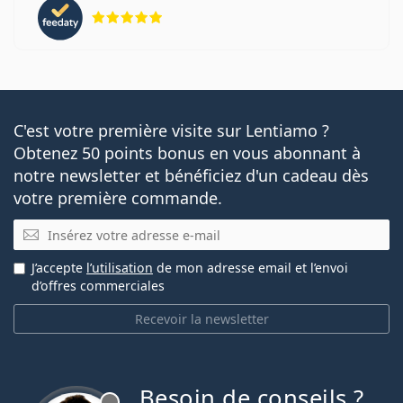
évaluation 5 sur 5
C'est votre première visite sur Lentiamo ?
Obtenez 50 points bonus en vous abonnant à
notre newsletter et bénéficiez d'un cadeau dès
votre première commande.
E-mail
J’accepte
l’utilisation
de mon adresse email et l’envoi
d’offres commerciales
Recevoir la newsletter
Besoin de conseils ?
hors ligne