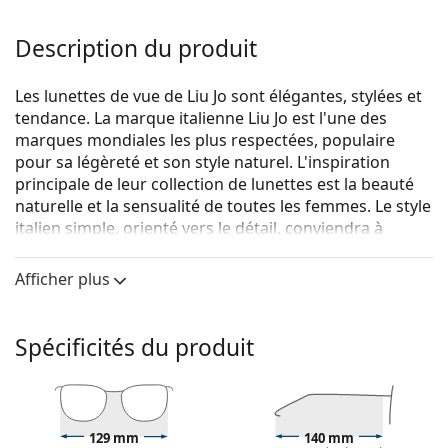
Description du produit
Les lunettes de vue de Liu Jo sont élégantes, stylées et
tendance. La marque italienne Liu Jo est l'une des
marques mondiales les plus respectées, populaire
pour sa légèreté et son style naturel. L'inspiration
principale de leur collection de lunettes est la beauté
naturelle et la sensualité de toutes les femmes. Le style
italien simple, orienté vers le détail, conviendra à
toutes les femmes grâce à son originalité et sa
créativité.
Afficher plus
Liu Jo LJ2740 210 16 52
sont des lunettes pour femmes.
Monture de lunettes de vue
Spécificités du produit
La couleur brune de la monture s'accorde
parfaitement avec un teint chaud et des cheveux
châtain clair, noirs ou blonds foncés.
Les montures Cat Eye sont un choix idéal pour celles
129 mm
140 mm