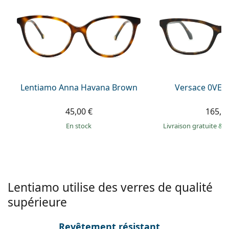
Persol
Prada
Toutes les marques
Lentiamo Anna Havana Brown
Versace 0VE3
45,00 €
165,9
en stock
Livraison gratuite
&
M
Lentiamo utilise des verres de qualité
supérieure
Revêtement résistant