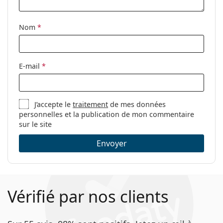
Tissu de
Non
nettoyage:
Nom
*
Autres
Sexe:
Pour femmes
Catégorie:
Lunettes de vue
E-mail
*
Marque:
Liu Jo
Code:
LJ2740 210 16 52
J’accepte le
traitement
de mes données
personnelles et la publication de mon commentaire
sur le site
Envoyer
Vérifié par nos clients