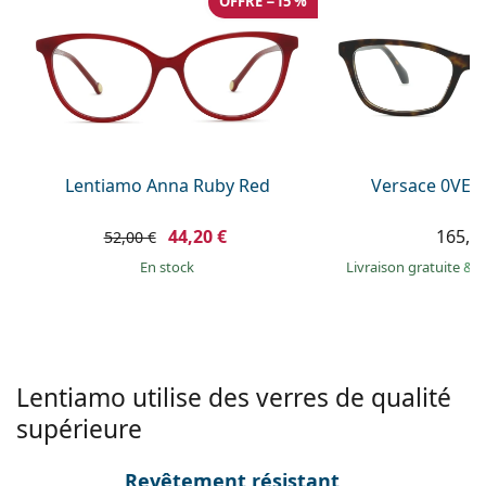
OFFRE −15 %
Persol
Prada
Toutes les marques
Lentiamo Anna Ruby Red
Versace 0VE3
44,20 €
165,9
52,00 €
en stock
Livraison gratuite
&
M
Lentiamo utilise des verres de qualité
supérieure
Revêtement résistant