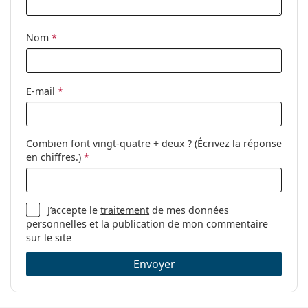
Tissu de
Non
nettoyage:
Nom
*
Autres
Sexe:
Pour femmes
Catégorie:
Lunettes de vue
E-mail
*
Marque:
Liu Jo
Code:
LJ2751 603 16 53
Combien font vingt-quatre + deux ? (Écrivez la réponse
en chiffres.)
*
J’accepte le
traitement
de mes données
personnelles et la publication de mon commentaire
sur le site
Envoyer