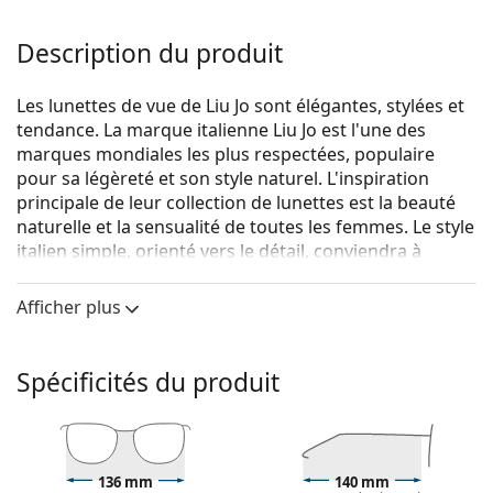
Description du produit
Les lunettes de vue de Liu Jo sont élégantes, stylées et
tendance. La marque italienne Liu Jo est l'une des
marques mondiales les plus respectées, populaire
pour sa légèreté et son style naturel. L'inspiration
principale de leur collection de lunettes est la beauté
naturelle et la sensualité de toutes les femmes. Le style
italien simple, orienté vers le détail, conviendra à
toutes les femmes grâce à son originalité et sa
créativité.
Afficher plus
Liu Jo LJ2751 603 16 53
sont des lunettes pour femmes.
Monture de lunettes de vue
Spécificités du produit
La couleur rouge de la monture s'accorde
parfaitement avec tous les teints et les cheveux
noirs, bruns foncés, blancs ou gris.
Les montures Cat Eye sont un choix idéal pour celles
136 mm
140 mm