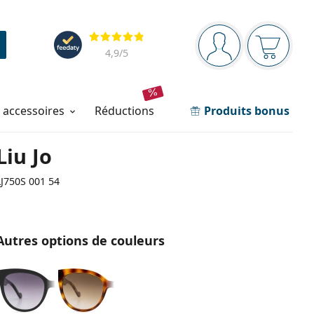
Barre de navigation
Évaluation
Vous êtes connec
Votre pa
4,9
/5
t accessoires
réductions
Produits bonus
Liu Jo
LJ750S 001 54
Autres options de couleurs