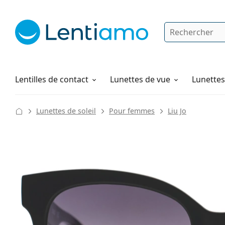
Rechercher
Je suis déjà client chez Lentiamo
Navigation sur le site
Produits d'entretien
Comment commander
Lentilles de contact
Lunettes de vue
Lunettes 
Lunettes de soleil
Pour femmes
Liu Jo