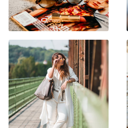
Poids:
75 g
Plaquettes de nez ajustables:
Non
Charnière à ressort:
Non
Accessoires
Étui:
Oui
Tissu de nettoyage:
Non
Autres
Sexe:
Pour femmes
Catégorie:
Lunettes de soleil
Marque:
Liu Jo
Utilisation:
Mode
Code:
LJ750S 001 54