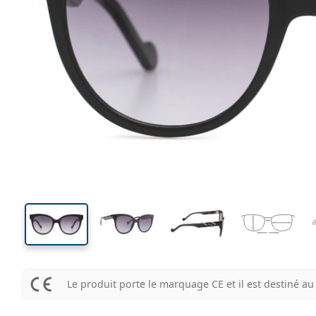
138 mm
Largeur
Largeu
des verr
47 mm
54 mm
Hauteur des verres
Largeur des verres
Le produit porte le marquage CE et il est destiné 