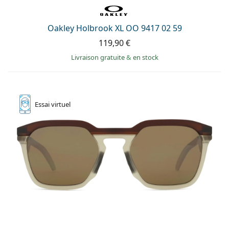
Persol
Prada
Oakley Holbrook XL OO 9417 02 59
119,90 €
Toutes les marques
Livraison gratuite
&
en stock
Essai
virtuel