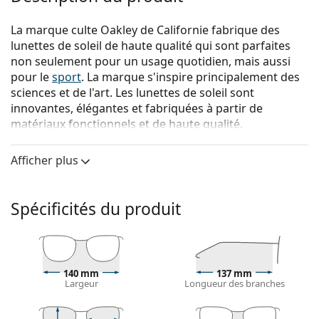
La marque culte Oakley de Californie fabrique des
lunettes de soleil de haute qualité qui sont parfaites
non seulement pour un usage quotidien, mais aussi
pour le
sport
. La marque s'inspire principalement des
sciences et de l'art. Les lunettes de soleil sont
innovantes, élégantes et fabriquées à partir de
matériaux fonctionnels et de haute qualité.
{nom du produit}
sont des lunettes de soleil pour
Afficher plus
hommes.
Voyez à quoi vous ressemblez avec ces lunettes de
soleil grâce à la fonction d'essayage virtuel de
Spécificités du produit
Lentiamo.
Monture de lunettes de soleil
La couleur noire de la monture s'accorde
140 mm
137 mm
parfaitement avec tous les types de teint et des
Largeur
Longueur des branches
cheveux blonds clairs, châtains clairs ou noirs.
Lunettes de soleil à montures carrées
sont un choix