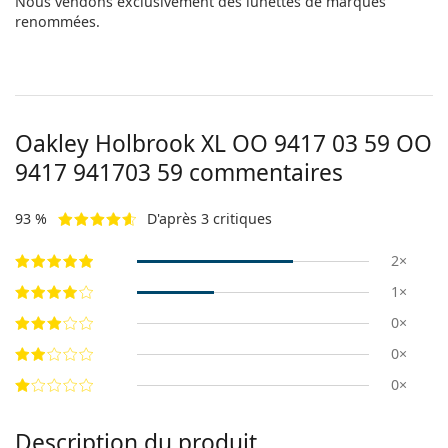
Nous vendons exclusivement des lunettes de marques
renommées.
Oakley Holbrook XL OO 9417 03 59
OO
9417 941703 59
commentaires
93 %
D'après 3 critiques
2×
1×
0×
0×
0×
Description du produit