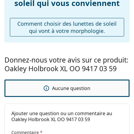
soleil qui vous conviennent
Largeur du pont:
expositions solaires intenses sur la plage ou en ville.
18 mm
Accessoires
Poids:
100 g
Comment choisir des lunettes de soleil
Plaquettes de nez
Le chiffon fourni est idéal pour le nettoyage et
Non
qui vont à votre morphologie.
ajustables:
l'entretien des lunettes de soleil. Certains modèles
peuvent être livrés avec un sac en tissu au lieu d'un
Accessoires
chiffon.
Étui:
Non
Explorez la gamme complète de
lunettes de soleil
pour
Donnez-nous votre avis sur ce produit:
Tissu de
Oui
découvrir d'autres modèles de marques populaires.
Oakley Holbrook XL OO 9417 03 59
nettoyage:
Autres
Sexe:
Pour hommes
Aucune question
Catégorie:
Lunettes de soleil
Marque:
Oakley
Ajouter une question ou un commentaire au
Utilisation:
Sport
Oakley Holbrook XL OO 9417 03 59
Sport:
Tennis, Randonnée
Commentaire
*