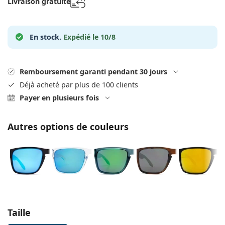
Livraison gratuite
Persol
Prada
En stock.
Expédié le 10/8
Toutes les marques
Remboursement garanti pendant 30 jours
Déjà acheté par plus de 100 clients
Payer en plusieurs fois
Autres options de couleurs
Choisissez les paramètres
Taille