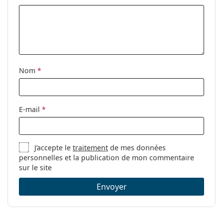
Code:
OO 9417 941703 59
Disponible avec
Non
correction:
Nom
*
E-mail
*
J’accepte le
traitement
de mes données
personnelles et la publication de mon commentaire
sur le site
Envoyer