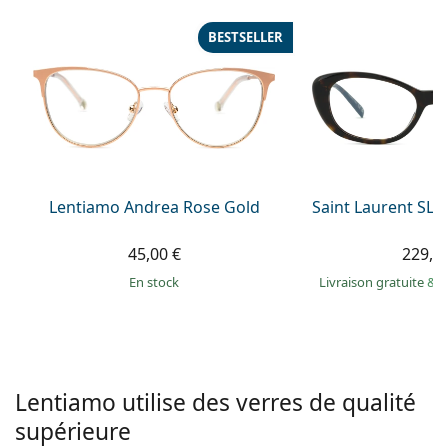
Gucci
Toutes les solutions
hors ligne
Toutes les marques
BESTSELLER
Persol
Prada
Toutes les marques
Lentiamo Andrea Rose Gold
Saint Laurent SL 
45,00 €
229,9
en stock
Livraison gratuite
&
M
Lentiamo utilise des verres de qualité
supérieure