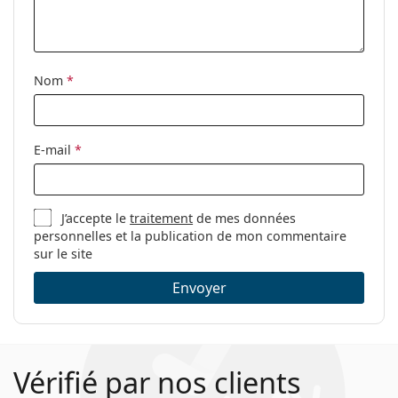
Tissu de
Oui
nettoyage:
Autres
Nom
*
Sexe:
Pour femmes
Catégorie:
Lunettes de vue
E-mail
*
Marque:
M Missoni
Code:
MMI 0016 DB1 16 53
J’accepte le
traitement
de mes données
personnelles et la publication de mon commentaire
sur le site
Envoyer
Vérifié par nos clients