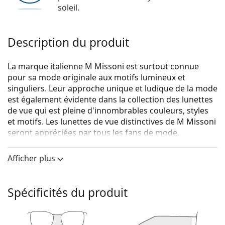
soleil.
Description du produit
La marque italienne M Missoni est surtout connue
pour sa mode originale aux motifs lumineux et
singuliers. Leur approche unique et ludique de la mode
est également évidente dans la collection des lunettes
de vue qui est pleine d'innombrables couleurs, styles
et motifs. Les lunettes de vue distinctives de M Missoni
seront appréciées par tous les fans de mode.
M Missoni MMI 0016 DB1 16 53
sont des lunettes pour
Afficher plus
femmes.
Voyez de quoi vous avez l'air avec ces lunettes grâce à
la fonction d'essai virtuel de Lentiamo.
Spécificités du produit
Monture de lunettes de vue
La couleur rose de la monture s'accorde