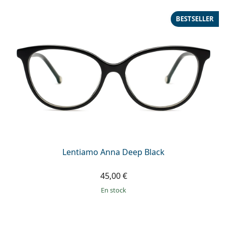
Gucci
Toutes les solutions
hors ligne
Toutes les marques
BESTSELLER
Persol
Prada
Toutes les marques
Lentiamo Anna Deep Black
45,00 €
en stock