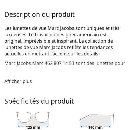
Description du produit
Les lunettes de vue Marc Jacobs sont uniques et très
luxueuses. Le travail du designer américain est
original, imprévisible et inspirant. La collection de
lunettes de vue Marc Jacobs reflète les tendances
actuelles en mettant l'accent sur les détails.
Marc Jacobs Marc 462 807 14 53
sont des lunettes pour
femmes.
Voyez de quoi vous avez l'air avec ces lunettes grâce à
Afficher plus
la fonction d'essai virtuel de Lentiamo.
Monture de lunettes de vue
Spécificités du produit
La couleur noire de la monture s'accorde
parfaitement avec tous les teints et des cheveux
blonds clairs, châtains clairs ou noirs.
Les montures rectangulaires sont un choix idéal
125 mm
140 mm