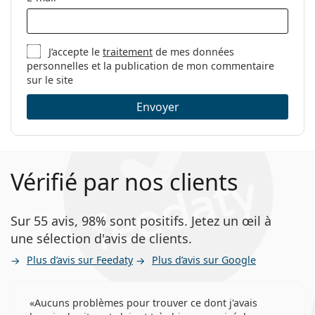
Étui:
Oui
Tissu de
Oui
nettoyage:
J’accepte le
traitement
de mes données
Autres
personnelles et la publication de mon commentaire
sur le site
Sexe:
Pour femmes
Envoyer
Catégorie:
Lunettes de vue
Marque:
Marc Jacobs
Code:
462 807 14 53
Vérifié par nos clients
Sur 55 avis, 98% sont positifs. Jetez un œil à
une sélection d'avis de clients.
Plus d’avis sur Feedaty
Plus d’avis sur Google
Aucuns problèmes pour trouver ce dont j'avais