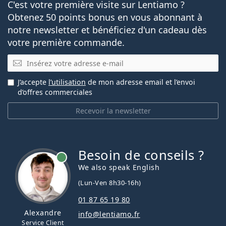
C'est votre première visite sur Lentiamo ?
Obtenez 50 points bonus en vous abonnant à
notre newsletter et bénéficiez d'un cadeau dès
votre première commande.
E-mail
J’accepte
l’utilisation
de mon adresse email et l’envoi
d’offres commerciales
Recevoir la newsletter
Besoin de conseils ?
hors ligne
We also speak English
(Lun-Ven 8h30-16h)
01 87 65 19 80
Alexandre
info@lentiamo.fr
Service Client