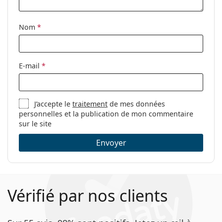
Étui:
Oui
Tissu de
Oui
Nom
*
nettoyage:
Autres
Sexe:
Pour femmes
E-mail
*
Catégorie:
Lunettes de vue
Marque:
Marc Jacobs
J’accepte le
traitement
de mes données
Code:
537 807 17 53
personnelles et la publication de mon commentaire
sur le site
Envoyer
Vérifié par nos clients