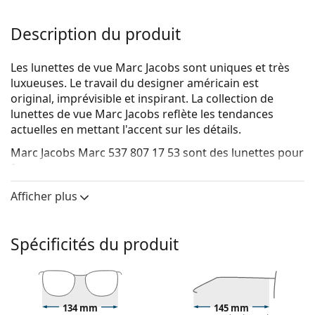
Description du produit
Les lunettes de vue Marc Jacobs sont uniques et très
luxueuses. Le travail du designer américain est
original, imprévisible et inspirant. La collection de
lunettes de vue Marc Jacobs reflète les tendances
actuelles en mettant l'accent sur les détails.
Marc Jacobs Marc 537 807 17 53
sont des lunettes pour
femmes.
Voyez de quoi vous avez l'air avec ces lunettes grâce à
Afficher plus
la fonction d'essai virtuel de Lentiamo.
Monture de lunettes de vue
Spécificités du produit
La couleur noire de la monture s'accorde
parfaitement avec tous les teints et des cheveux
blonds clairs, châtains clairs ou noirs.
Les montures carrées sont un choix idéal pour les
134 mm
145 mm