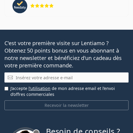
évaluation 5 sur 5
C'est votre première visite sur Lentiamo ?
Obtenez 50 points bonus en vous abonnant à
notre newsletter et bénéficiez d'un cadeau dès
votre première commande.
E-mail
J’accepte
l’utilisation
de mon adresse email et l’envoi
d’offres commerciales
Recevoir la newsletter
Besoin de conseils ?
hors ligne