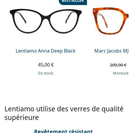
BESTSELLER
Persol
Prada
Toutes les marques
Lentiamo Anna Deep Black
Marc Jacobs MJ 1
45,00 €
9
209,90 €
en stock
Monture e
Lentiamo utilise des verres de qualité
supérieure
Revêtement résistant