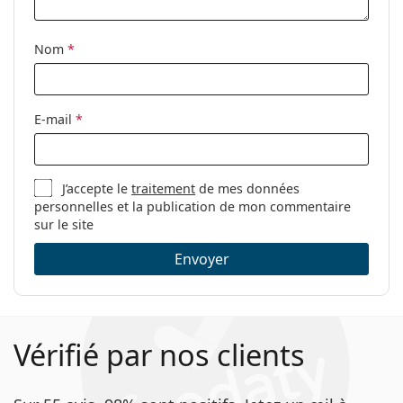
Clip-on:
Non
Accessoires
Nom
*
Étui:
Oui
Tissu de
Oui
E-mail
*
nettoyage:
Autres
Sexe:
Pour femmes
J’accepte le
traitement
de mes données
personnelles et la publication de mon commentaire
Catégorie:
Lunettes de vue
sur le site
Marque:
Marc Jacobs
Envoyer
Code:
665 RHL 18 54
Vérifié par nos clients