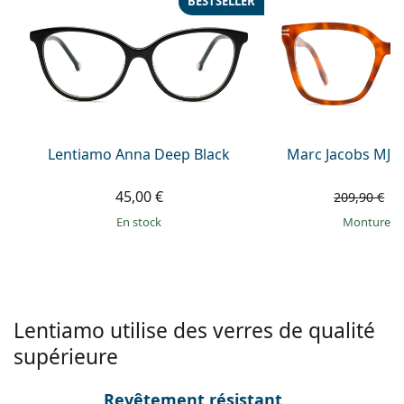
BESTSELLER
Persol
Prada
Toutes les marques
Lentiamo Anna Deep Black
Marc Jacobs MJ 1
45,00 €
9
209,90 €
en stock
Monture e
Lentiamo utilise des verres de qualité
supérieure
Revêtement résistant