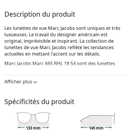
Description du produit
Les lunettes de vue Marc Jacobs sont uniques et très
luxueuses. Le travail du designer américain est
original, imprévisible et inspirant. La collection de
lunettes de vue Marc Jacobs reflète les tendances
actuelles en mettant l'accent sur les détails.
Marc Jacobs Marc 665 RHL 18 54
sont des lunettes
pour femmes.
Voyez de quoi vous avez l'air avec ces lunettes grâce à
Afficher plus
la fonction d'essai virtuel de Lentiamo.
Monture de lunettes de vue
Spécificités du produit
La couleur noire de la monture s'accorde
parfaitement avec tous les teints et des cheveux
blonds clairs, châtains clairs ou noirs.
Les montures carrées sont un choix idéal pour les
133 mm
145 mm