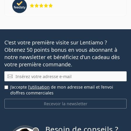
évaluation 5 sur 5
C'est votre première visite sur Lentiamo ?
Obtenez 50 points bonus en vous abonnant à
notre newsletter et bénéficiez d'un cadeau dès
votre première commande.
E-mail
J’accepte
l’utilisation
de mon adresse email et l’envoi
d’offres commerciales
Recevoir la newsletter
Besoin de conseils ?
hors ligne