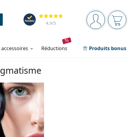
Barre de navigation
Évaluation
Vous êtes connec
Votre pa
4,9
/5
t accessoires
réductions
Produits bonus
stigmatisme