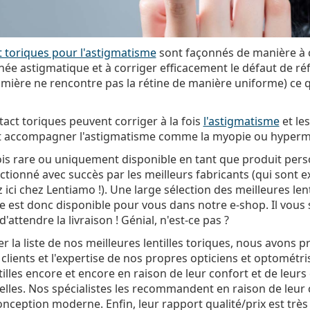
t toriques pour l'astigmatisme
sont façonnés de manière à 
ée astigmatique et à corriger efficacement le défaut de réfr
a lumière ne rencontre pas la rétine de manière uniforme) ce
ntact toriques peuvent corriger à la fois
l'astigmatisme
et le
nt accompagner l'astigmatisme comme la myopie ou hyperm
fois rare ou uniquement disponible en tant que produit perso
ctionné avec succès par les meilleurs fabricants (qui sont 
ici chez Lentiamo !). Une large sélection des meilleures lent
e est donc disponible pour vous dans notre e-shop. Il vous s
'attendre la livraison ! Génial, n'est-ce pas ?
 la liste de nos meilleures lentilles toriques, nous avons p
s clients et l'expertise de nos propres opticiens et optométri
tilles encore et encore en raison de leur confort et de leurs
lles. Nos spécialistes les recommandent en raison de leur
onception moderne. Enfin, leur rapport qualité/prix est trè