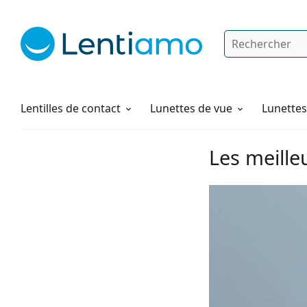
Rechercher
Je suis déjà client chez Lentiamo
Navigation sur le site
Produits d'entretien
Comment commander
Lentilles de contact
Lunettes de vue
Lunettes 
Les meille