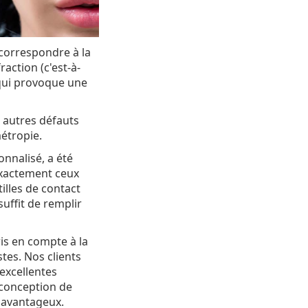
correspondre à la
action (c'est-à-
 qui provoque une
s autres défauts
étropie.
nnalisé, a été
exactement ceux
illes de contact
uffit de remplir
ris en compte à la
stes. Nos clients
 excellentes
 conception de
s avantageux.