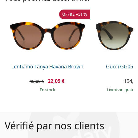
OFFRE −51 %
Lentiamo Tanya Havana Brown
Gucci GG0636
22,05 €
194,9
45,00 €
en stock
Livraison gratui
Vérifié par nos clients