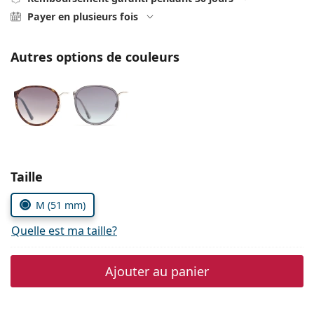
Persol
Payer en plusieurs fois
Prada
Autres options de couleurs
Toutes les marques
Choisissez les paramètres
Taille
M (51 mm)
Quelle est ma taille?
Ajouter au panier