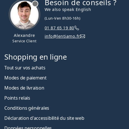
Besoin de conseils ?
hors ligne
We also speak English
(Lun-Ven 8h30-16h)
01 87 65 19 80
Alexandre
info@lentiamo.fr
Service Client
Shopping en ligne
Tout sur vos achats
Modes de paiement
Modes de livraison
Points relais
Conditions générales
Déclaration d'accessibilité du site web
Données personnelles