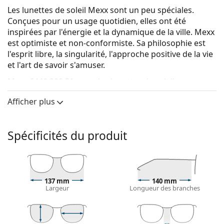
Les lunettes de soleil Mexx sont un peu spéciales.
Conçues pour un usage quotidien, elles ont été
inspirées par l'énergie et la dynamique de la ville. Mexx
est optimiste et non-conformiste. Sa philosophie est
l'esprit libre, la singularité, l'approche positive de la vie
et l'art de savoir s'amuser.
Mexx 6440 200 51
sont des lunettes de soleil pour
femmes.
Afficher plus
Monture de lunettes de soleil
La couleur brune de la monture s'accorde
Spécificités du produit
parfaitement avec tous les types de teint et des
cheveux châtain clair, noirs ou blond foncé.
Lunettes de soleil à montures rondes
sont un choix
idéal pour les personnes ayant une forme de visage
carrée ou ovale.
137 mm
140 mm
Largeur
Longueur des branches
La monture des lunettes de soleil est faite d'une
combinaison de métal et de plastique. Elle offre une
grande durabilité, une stabilité et un style