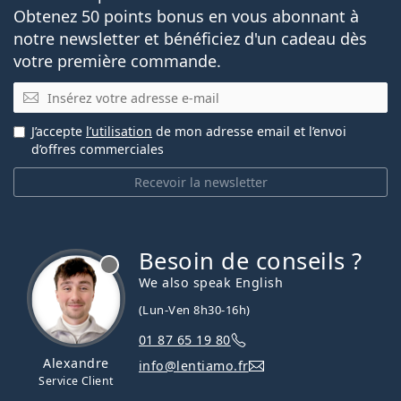
Obtenez 50 points bonus en vous abonnant à
notre newsletter et bénéficiez d'un cadeau dès
votre première commande.
E-mail
J’accepte
l’utilisation
de mon adresse email et l’envoi
d’offres commerciales
Recevoir la newsletter
Besoin de conseils ?
hors ligne
We also speak English
(Lun-Ven 8h30-16h)
01 87 65 19 80
Alexandre
info@lentiamo.fr
Service Client