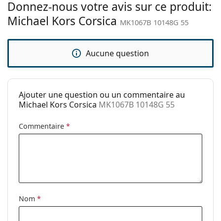
chiffon.
Donnez-nous votre avis sur ce produit:
Tissu de
Oui
Michael Kors Corsica
nettoyage:
Explorez la gamme complète de
lunettes de soleil
pour
MK1067B 10148G 55
découvrir d'autres modèles de marques populaires.
Autres
Sexe:
Pour femmes
Aucune question
Catégorie:
Lunettes de soleil
Marque:
Michael Kors
Ajouter une question ou un commentaire au
Utilisation:
Mode
Michael Kors Corsica
MK1067B 10148G 55
Code:
MK1067B 10148G 55
Commentaire
*
Nom
*