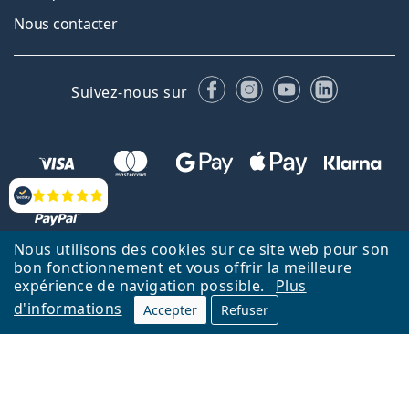
Nous contacter
Facebook
Instagram
YouTube
LinkedIn
Suivez-nous sur
Évaluation
Nous utilisons des cookies sur ce site web pour son
bon fonctionnement et vous offrir la meilleure
Retour à la page d'accueil
Haut
expérience de navigation possible.
Plus
d'informations
Lentiamo.fr est géré et exploité par Lentiamo s.r.o., République
Accepter
Refuser
tchèque
Un service en ligne pour vous depuis 18 ans.