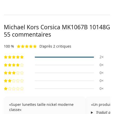
Michael Kors Corsica
MK1067B 10148G
55
commentaires
100 %
D'après 2 critiques
2×
0×
0×
0×
0×
Super lunettes taille nickel moderne
Un produit 
classe
Traduit de