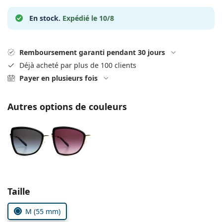
Persol
En stock.
Expédié le 10/8
Prada
Toutes les marques
Remboursement garanti pendant 30 jours
Déjà acheté par plus de 100 clients
Payer en plusieurs fois
Autres options de couleurs
Choisissez les paramètres
Taille
M (55 mm)