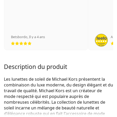
Betsbordo
,
Il y a 4 ans
An
évaluation 5 sur 5
Description du produit
Les lunettes de soleil de Michael Kors présentent la
combinaison du luxe moderne, du design élégant et du
travail de qualité. Michael Kors est un créateur de
mode respecté qui est populaire auprès de
nombreuses célébrités. La collection de lunettes de
soleil incarne un mélange de beauté naturelle et
d'élégance robuste qui en fait l'accessoire de mode