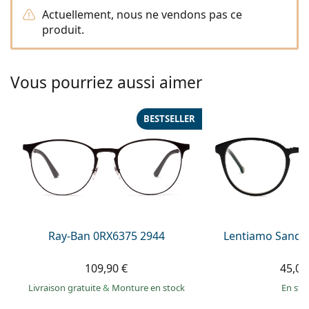
Persol
Actuellement, nous ne vendons pas ce
produit.
Prada
Toutes les marques
Vous pourriez aussi aimer
BESTSELLER
Ray-Ban 0RX6375 2944
Lentiamo Sandr
109,90 €
45,00
Livraison gratuite
&
Monture en stock
en sto