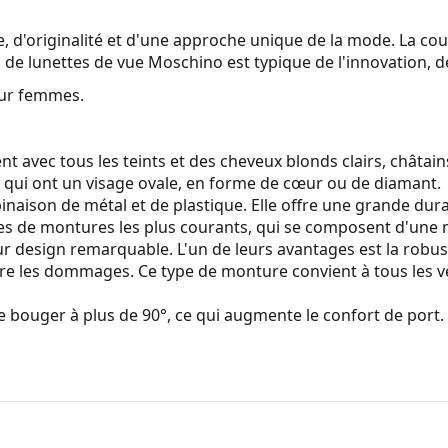
'originalité et d'une approche unique de la mode. La couleu
n de lunettes de vue Moschino est typique de l'innovation, d
our femmes.
 avec tous les teints et des cheveux blonds clairs, châtains
s qui ont un visage ovale, en forme de cœur ou de diamant.
aison de métal et de plastique. Elle offre une grande durabil
pes de montures les plus courants, qui se composent d'une 
 design remarquable. L'un de leurs avantages est la robustes
ntre les dommages. Ce type de monture convient à tous les v
e bouger à plus de 90°, ce qui augmente le confort de port
 couleur de l'étui et son design peuvent varier.
retien des lunettes. Certains modèles peuvent être livrés avec