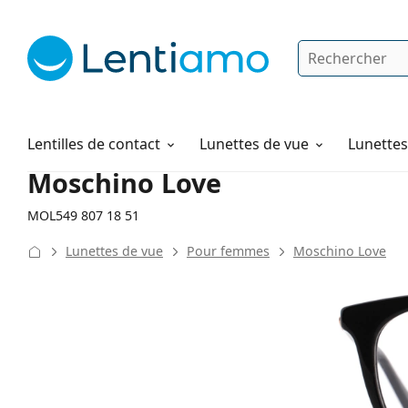
Rechercher
Je suis déjà client chez Lentiamo
Navigation sur le site
Produits d'entretien
Comment commander
Lentilles de contact
Lunettes de vue
Lunettes 
Moschino Love
MOL549 807 18 51
Lunettes de vue
Pour femmes
Moschino Love