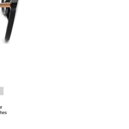
ur
ches