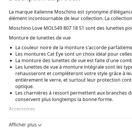
La marque italienne Moschino est synonyme d'élégance, d
élément incontournable de leur collection. La collectio
Moschino Love MOL549 807 18 51
sont des lunettes p
Monture de lunettes de vue
La couleur noire de la monture s'accorde parfaitement
Les montures Cat Eye sont un choix idéal pour celle
La monture des lunettes de vue est faite d'une combin
Les lunettes de vue à monture intégrale sont les ty
rehausseront et compléteront votre style grâce à leur
entièrement le verre, et surtout leur protection co
optique.
Les charnières à ressort permettent aux branches d
conservent plus longtemps la bonne forme.
Accessoires
Nous livrons les lunettes dans leur étui d'origine. La
Afficher plus
Le chiffon fourni est idéal pour le nettoyage et l'ent