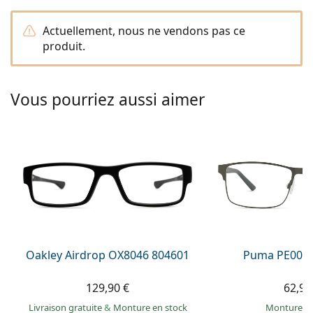
Persol
Actuellement, nous ne vendons pas ce
Prada
produit.
Toutes les marques
Vous pourriez aussi aimer
Oakley Airdrop OX8046 804601
Puma PE0027
129,90 €
62,99
Livraison gratuite
&
Monture en stock
Monture e