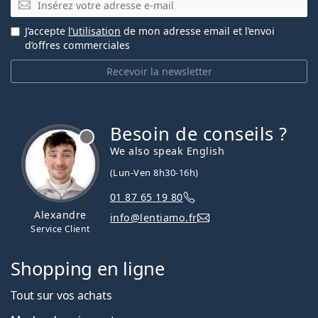
J’accepte
l’utilisation
de mon adresse email et l’envoi
d’offres commerciales
Recevoir la newsletter
Besoin de conseils ?
hors ligne
We also speak English
(Lun-Ven 8h30-16h)
01 87 65 19 80
Alexandre
info@lentiamo.fr
Service Client
Shopping en ligne
Tout sur vos achats