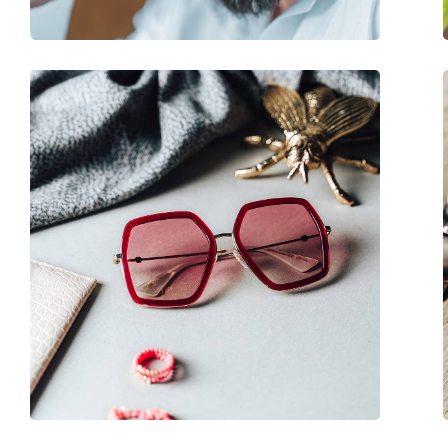
Plaquettes de nez ajustables:
Non
Accessoires
Étui:
Non
Tissu de nettoyage:
Oui
Autres
Sexe:
Pour hommes
Catégorie:
Lunettes de soleil
Marque:
Oakley
Utilisation:
Sport
Sport:
Randonnée
Code:
OO 9102 D6 55
Disponible avec correction:
Non