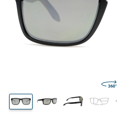
135 mm
Largeur
Largeu
des verr
40 mm
57 mm
Hauteur des verres
Largeur des verres