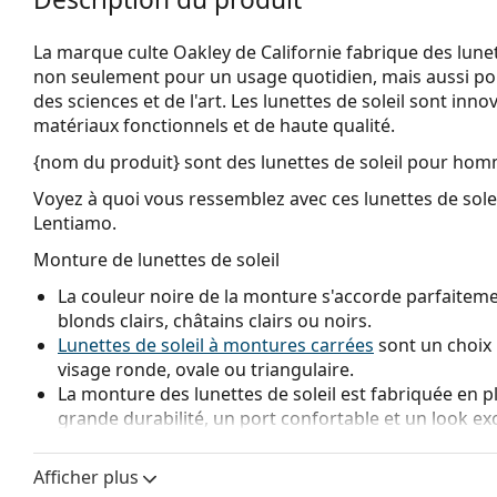
La marque culte Oakley de Californie fabrique des lunett
non seulement pour un usage quotidien, mais aussi po
des sciences et de l'art. Les lunettes de soleil sont inn
matériaux fonctionnels et de haute qualité.
{nom du produit}
sont des lunettes de soleil pour hom
Voyez à quoi vous ressemblez avec ces lunettes de solei
Lentiamo.
Monture de lunettes de soleil
La couleur noire de la monture s'accorde parfaitemen
blonds clairs, châtains clairs ou noirs.
Lunettes de soleil à montures carrées
sont un choix 
visage ronde, ovale ou triangulaire.
La monture des lunettes de soleil est fabriquée en p
grande durabilité, un port confortable et un look ex
Verre de lunettes de soleil
Afficher plus
Les verres noirs réduisent l'intensité de la lumière s