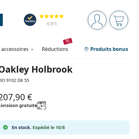
Barre de navigation
Évaluation
Vous êtes connec
Votre pa
4,9
/5
t accessoires
réductions
Produits bonus
Oakley Holbrook
OO 9102 D6 55
207,90 €
Livraison gratuite
En stock.
Expédié le 10/8