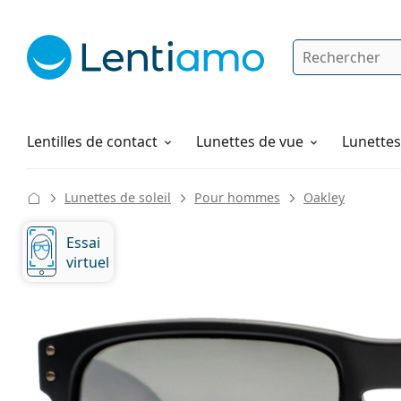
Rechercher
Je suis déjà client chez Lentiamo
Navigation sur le site
Produits d'entretien
Comment commander
Lentilles de contact
Lunettes de vue
Lunettes 
Lunettes de soleil
Pour hommes
Oakley
Essai
virtuel