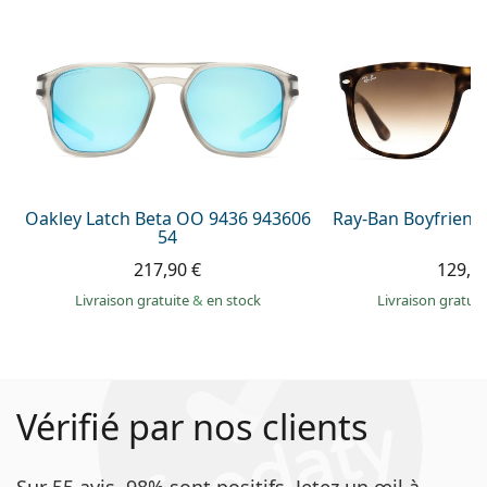
Oakley Latch Beta OO 9436 943606
Ray-Ban Boyfriend
54
217,90 €
129,9
Livraison gratuite
&
en stock
Livraison gratui
Vérifié par nos clients