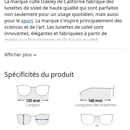
La marque culte Oakley de Californie fabrique des
lunettes de soleil de haute qualité qui sont parfaites
non seulement pour un usage quotidien, mais aussi
pour le
sport
. La marque s'inspire principalement des
sciences et de l'art. Les lunettes de soleil sont
innovantes, élégantes et fabriquées à partir de
matériaux fonctionnels et de haute qualité.
{nom du produit}
sont des lunettes de soleil pour
Afficher plus
hommes.
Voyez à quoi vous ressemblez avec ces lunettes de
soleil grâce à la fonction d'essayage virtuel de
Spécificités du produit
Lentiamo.
Monture de lunettes de soleil
La couleur verte de la monture s'accorde
135 mm
140 mm
parfaitement avec tous les types de teint et des
Largeur
Longueur des branches
cheveux bruns foncés, noirs ou roux.
Lunettes de soleil à montures carrées
sont un choix
idéal pour les personnes ayant une forme de visage
ronde, ovale ou triangulaire.