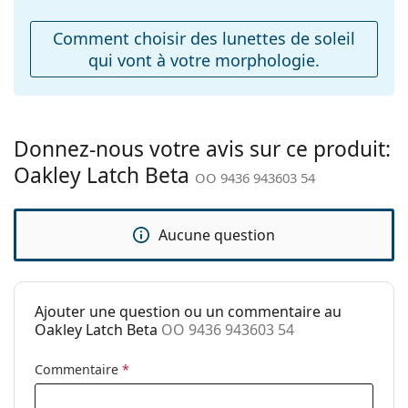
Poids:
57 g
Le chiffon fourni est idéal pour le nettoyage et
Comment choisir des lunettes de soleil
Plaquettes de nez
l'entretien des lunettes de soleil. Certains modèles
Non
qui vont à votre morphologie.
ajustables:
peuvent être livrés avec un sac en tissu au lieu d'un
chiffon.
Accessoires
Explorez la gamme complète de
lunettes de soleil
pour
Étui:
Non
découvrir d'autres modèles de marques populaires.
Donnez-nous votre avis sur ce produit:
Tissu de
Oui
Oakley Latch Beta
nettoyage:
OO 9436 943603 54
Autres
Sexe:
Pour hommes
Aucune question
Catégorie:
Lunettes de soleil
Marque:
Oakley
Ajouter une question ou un commentaire au
Utilisation:
Sport
Oakley Latch Beta
OO 9436 943603 54
Sport:
Randonnée
Commentaire
*
Code:
OO 9436 943603 54