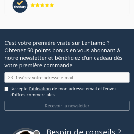
évaluation 5 sur 5
C'est votre première visite sur Lentiamo ?
Obtenez 50 points bonus en vous abonnant à
notre newsletter et bénéficiez d'un cadeau dès
votre première commande.
E-mail
J’accepte
l’utilisation
de mon adresse email et l’envoi
d’offres commerciales
Recevoir la newsletter
Besoin de conseils ?
hors ligne