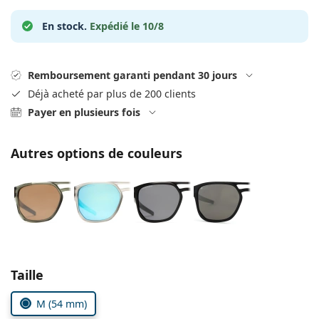
Persol
En stock.
Expédié le 10/8
Prada
Toutes les marques
Remboursement garanti pendant 30 jours
Déjà acheté par plus de 200 clients
Payer en plusieurs fois
Autres options de couleurs
Choisissez les paramètres
Taille
M (54 mm)