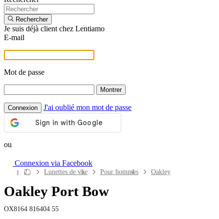
Rechercher
Je suis déjà client chez Lentiamo
E-mail
Mot de passe
Montrer
J'ai oublié mon mot de passe
Connexion
ou
Connexion via Facebook
Navigation
Lunettes de vue
Pour hommes
Oakley
sur
Oakley Port Bow
le
site
OX8164 816404 55
Lentilles de contact