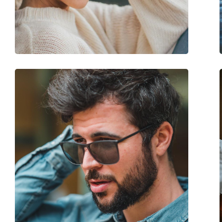
Largeur du pont:
138 mm
Poids:
160 g
Plaquettes de nez ajustables:
Non
Charnière à ressort:
Non
Accessoires
Étui:
Oui
Tissu de nettoyage:
Oui
Autres
Sexe:
Pour hommes
Catégorie:
Lunettes de soleil
Marque:
Oakley
Utilisation:
Sport
Sport:
Cyclisme, Course à 
Code:
OO 9208 13 38