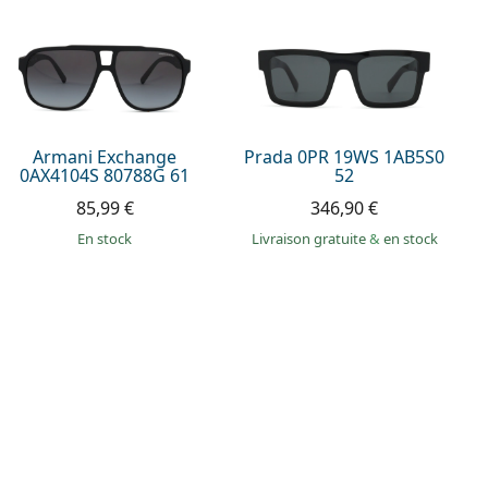
Armani Exchange
Prada 0PR 19WS 1AB5S0
0AX4104S 80788G 61
52
85,99 €
346,90 €
en stock
Livraison gratuite
&
en stock