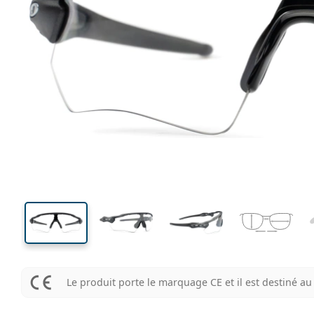
136 mm
Largeur
Largeu
des verr
44 mm
38 mm
Hauteur des verres
Largeur des verres
Le produit porte le marquage CE et il est destiné 