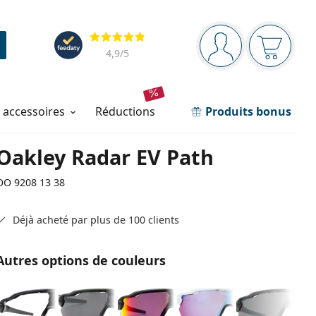
Barre de navigation
Évaluation
Vous êtes connec
Votre pa
4,9
/5
t accessoires
réductions
Produits bonus
Oakley Radar EV Path
OO 9208 13 38
Déjà acheté par plus de 100 clients
Autres options de couleurs