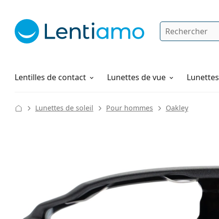
Rechercher
Je suis déjà client chez Lentiamo
Navigation sur le site
Produits d'entretien
Comment commander
Lentilles de contact
Lunettes de vue
Lunettes 
Lunettes de soleil
Pour hommes
Oakley