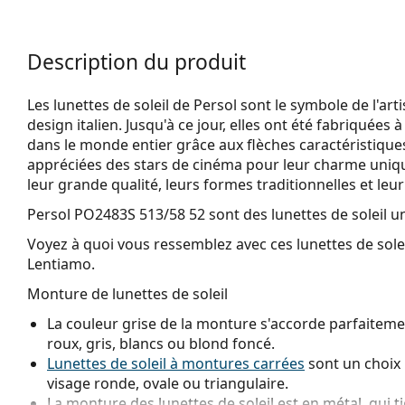
Description du produit
Les lunettes de soleil de Persol sont le symbole de l'arti
design italien. Jusqu'à ce jour, elles ont été fabriquées
dans le monde entier grâce aux flèches caractéristiques
appréciées des stars de cinéma pour leur charme uniqu
leur grande qualité, leurs formes traditionnelles et leu
Persol PO2483S 513/58 52
sont des lunettes de soleil u
Voyez à quoi vous ressemblez avec ces lunettes de solei
Lentiamo.
Monture de lunettes de soleil
La couleur grise de la monture s'accorde parfaitemen
roux, gris, blancs ou blond foncé.
Lunettes de soleil à montures carrées
sont un choix 
visage ronde, ovale ou triangulaire.
La monture des lunettes de soleil est en métal, qui t