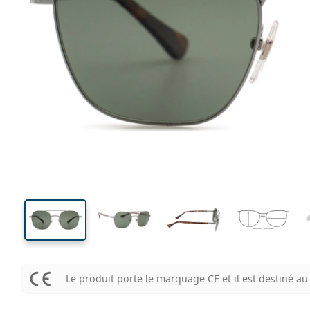
134 mm
Largeur
Largeu
des verr
47 mm
52 mm
Hauteur des verres
Largeur des verres
Le produit porte le marquage CE et il est destiné 