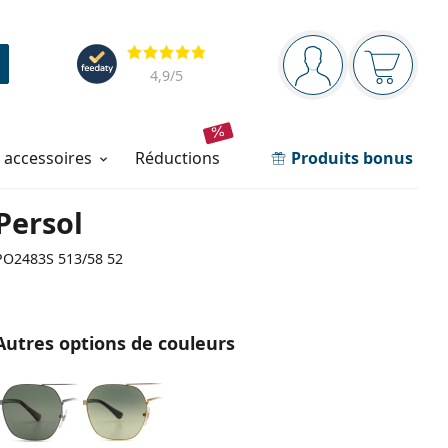
Barre de navigation
Évaluation
Vous êtes connec
Votre pa
4,9
/5
t accessoires
réductions
Produits bonus
Persol
PO2483S 513/58 52
Autres options de couleurs