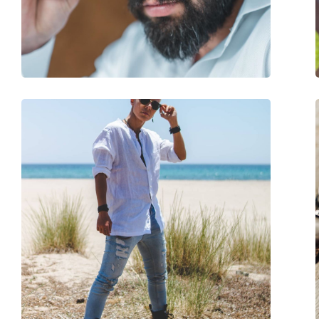
Poids:
200 g
Plaquettes de nez ajustables:
Oui
Charnière à ressort:
Oui
Accessoires
Étui:
Oui
Tissu de nettoyage:
Oui
Autres
Sexe:
Unisex
Catégorie:
Lunettes de soleil
Marque:
Persol
Utilisation:
Mode
Code:
PO2483S 513/58 52
Disponible avec correction:
Non