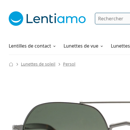
Rechercher
Je suis déjà client chez Lentiamo
Navigation sur le site
Produits d'entretien
Comment commander
Lentilles de contact
Lunettes de vue
Lunettes 
Lunettes de soleil
Persol