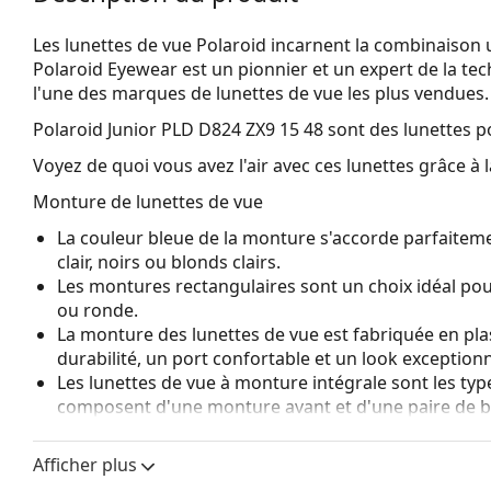
Les lunettes de vue Polaroid incarnent la combinaison u
Polaroid Eyewear est un pionnier et un expert de la tec
l'une des marques de lunettes de vue les plus vendues.
Polaroid Junior PLD D824 ZX9 15 48
sont des lunettes p
Voyez de quoi vous avez l'air avec ces lunettes grâce à l
Monture de lunettes de vue
La couleur bleue de la monture s'accorde parfaiteme
clair, noirs ou blonds clairs.
Les montures rectangulaires sont un choix idéal po
ou ronde.
La monture des lunettes de vue est fabriquée en pla
durabilité, un port confortable et un look exceptionn
Les lunettes de vue à monture intégrale sont les typ
composent d'une monture avant et d'une paire de b
votre style grâce à leur design remarquable. L'un de l
fait qu'elles enferment entièrement le verre, et sur
Afficher plus
de monture convient à tous les verres, y compris le