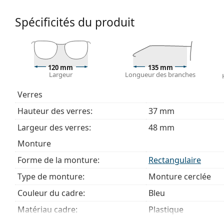
Accessoires
Spécificités du produit
Le chiffon fourni est idéal pour le nettoyage et l'en
livrés avec un sac en tissu au lieu d'un chiffon.
Explorez la gamme complète de
lunettes de vue
pour dé
des lunettes
si vous avez besoin d'aide pour choisir.
120 mm
135 mm
Largeur
Longueur des branches
Ceci est un dispositif médical. Lisez le mode d'emploi ava
Verres
Hauteur des verres:
37 mm
Largeur des verres:
48 mm
Monture
Forme de la monture:
Rectangulaire
Type de monture:
Monture cerclée
Couleur du cadre:
Bleu
Matériau cadre:
Plastique