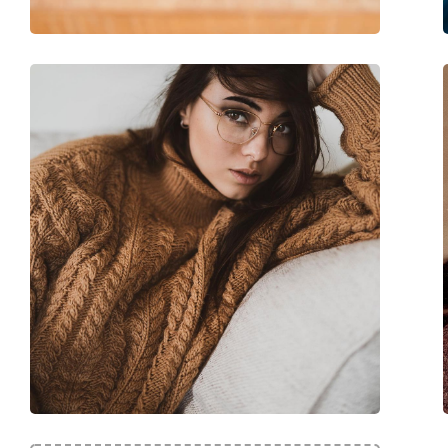
Marque:
Polaroid
Code:
PLD D824 ZX9 15 48