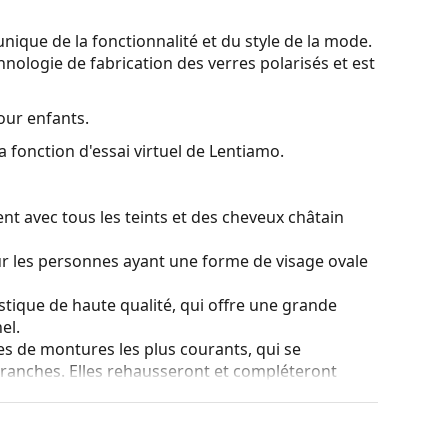
nique de la fonctionnalité et du style de la mode.
hnologie de fabrication des verres polarisés et est
our enfants.
a fonction d'essai virtuel de Lentiamo.
nt avec tous les teints et des cheveux châtain
ur les personnes ayant une forme de visage ovale
stique de haute qualité, qui offre une grande
el.
es de montures les plus courants, qui se
ranches. Elles rehausseront et compléteront
eurs avantages est la robustesse, la durabilité, le
tout leur protection contre les dommages. Ce type
s verres de plus grande puissance optique.