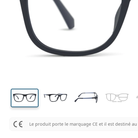
120 mm
Largeur
Largeu
des verr
37 mm
48 mm
Hauteur des verres
Largeur des verres
Le produit porte le marquage CE et il est destiné 