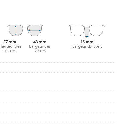
tretien des lunettes. Certains modèles peuvent être
couvrir d'autres styles ou consultez notre
guide
37 mm
48 mm
15 mm
Hauteur des
Largeur des
Largeur du pont
nt l'utilisation.
verres
verres