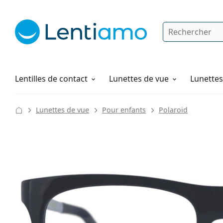
Rechercher
Je suis déjà client chez Lentiamo
Navigation sur le site
Produits d'entretien
Comment commander
Lentilles de contact
Lunettes de vue
Lunettes 
Lunettes de vue
Pour enfants
Polaroid