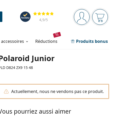
Barre de navigation
Évaluation
Vous êtes connec
Votre pa
4,9
/5
t accessoires
réductions
Produits bonus
Polaroid Junior
PLD D824 ZX9 15 48
Actuellement, nous ne vendons pas ce produit.
Vous pourriez aussi aimer