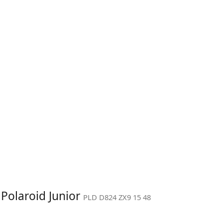
 Polaroid Junior
PLD D824 ZX9 15 48