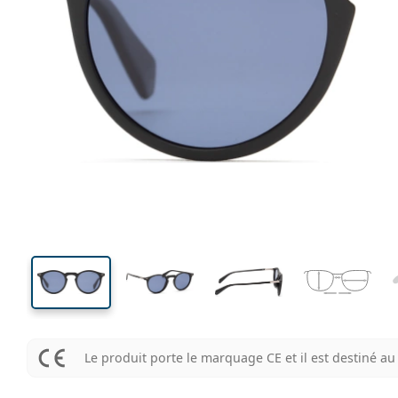
130 mm
Largeur
Largeu
des verr
41 mm
47 mm
Hauteur des verres
Largeur des verres
Le produit porte le marquage CE et il est destiné 