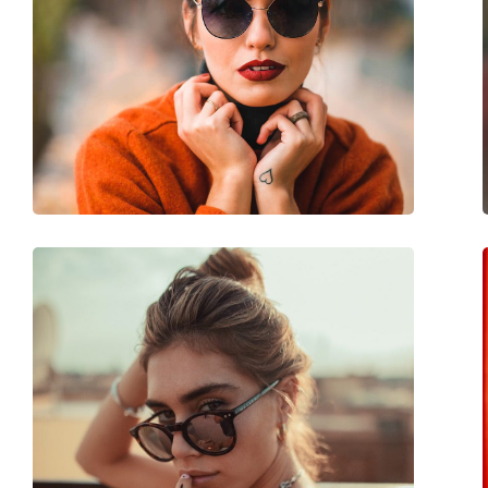
Largeur:
130 mm
Longueur des branches:
145 mm
Largeur du pont:
23 mm
Poids:
45 g
Plaquettes de nez ajustables:
Non
Accessoires
Étui:
Non
Tissu de nettoyage:
Oui
Autres
Sexe:
Unisex
Catégorie:
Lunettes de soleil
Marque:
Polaroid
Utilisation:
Mode
Code:
PLD 2086/S 003 C3 