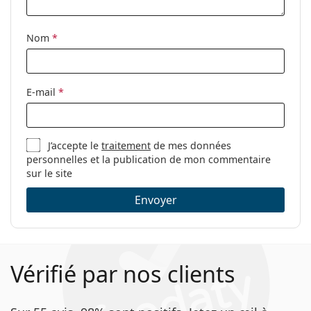
Étui:
Non
Tissu de
Oui
Nom
*
nettoyage:
Autres
Sexe:
Unisex
E-mail
*
Catégorie:
Lunettes de vue
Marque:
Polaroid
J’accepte le
traitement
de mes données
Code:
PLD D424 807 21 50
personnelles et la publication de mon commentaire
sur le site
Envoyer
Vérifié par nos clients