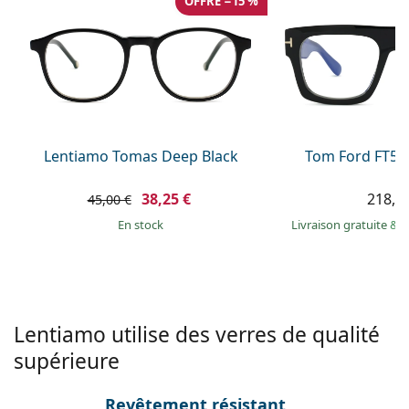
OFFRE −15 %
Persol
Prada
Toutes les marques
Lentiamo Tomas Deep Black
Tom Ford FT56
38,25 €
218,9
45,00 €
en stock
Livraison gratuite
&
M
Lentiamo utilise des verres de qualité
supérieure
Revêtement résistant