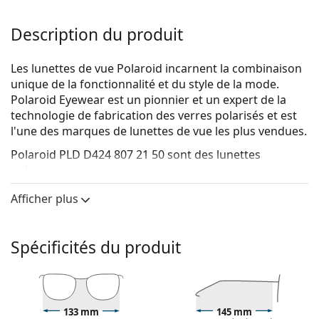
Description du produit
Les lunettes de vue Polaroid incarnent la combinaison
unique de la fonctionnalité et du style de la mode.
Polaroid Eyewear est un pionnier et un expert de la
technologie de fabrication des verres polarisés et est
l'une des marques de lunettes de vue les plus vendues.
Polaroid PLD D424 807 21 50
sont des lunettes
unisexes.
Voyez de quoi vous avez l'air avec ces lunettes grâce à
Afficher plus
la fonction d'essai virtuel de Lentiamo.
Monture de lunettes de vue
Spécificités du produit
La couleur noire de la monture s'accorde
parfaitement avec tous les teints et des cheveux
blonds clairs, châtains clairs ou noirs.
Les montures carrées sont un choix idéal pour les
133 mm
145 mm