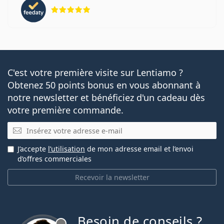
évaluation 5 sur 5
C'est votre première visite sur Lentiamo ?
Obtenez 50 points bonus en vous abonnant à
notre newsletter et bénéficiez d'un cadeau dès
votre première commande.
E-mail
J’accepte
l’utilisation
de mon adresse email et l’envoi
d’offres commerciales
Recevoir la newsletter
Besoin de conseils ?
hors ligne